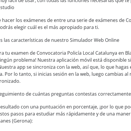
muy fácil de usar, con todas las funciones necesarias que t
estudio
e hacer los exámenes de entre una serie de exámenes de Co
odrás elegir cuál es el más apropiado para ti.
s las características de nuestro Simulador Web Online
ra tu examen de Convocatoria Policía Local Catalunya en Bla
Ningún problema! Nuestra aplicación móvil está disponible
uestra app se sincroniza con la web, así que, lo que hagas 
a. Por lo tanto, si inicias sesión en la web, luego cambias al 
ronizado.
seguimiento de cuántas preguntas contestas correctamente
resultado con una puntuación en porcentaje, ¡por lo que pod
estos pasos para estudiar más rápidamente y de una manera
lanes (Gerona):