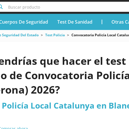
Buscar producto
Cuerpos De Seguridad
Test De Sanidad
Otras C
e Seguridad Del Estado
Test Policia
Convocatoria Policía Local Catal
endrías que hacer el test 
o de Convocatoria Policí
erona) 2026?
Policía Local Catalunya en Blan
Comprar ahora