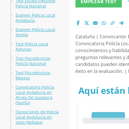
Test Escala Ejecutiva
EMPEZAR TEST
Policía Nacional
Examen Policía Local
Andalucía
Examen Policía Local
Sevilla
Cataluña | Convocante: B
Convocatoria Policía Loc
Test Policía Local
Asturias
conocimientos y habilida
preguntas relevantes y d
Test Psicotécnicos
Policía Nacional
candidatos pueden ident
éxito en la evaluación. 
Test Psicotécnicos
Mossos
Convocatoria Policía
Aquí están 
Local Andalucía en
Alcala De Guadaira
(Sevilla)
Oposiciones de Policía
1
Local Andalucía en
1
Istan (Málaga)