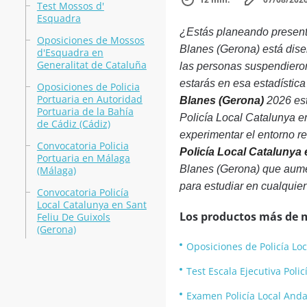
Test Mossos d'
Esquadra
¿Estás planeando present
Oposiciones de Mossos
Blanes (Gerona) está dise
d'Esquadra en
Generalitat de Cataluña
las personas suspendieron
estarás en esa estadística
Oposiciones de Policia
Portuaria en Autoridad
Blanes (Gerona)
2026 est
Portuaria de la Bahía
Policía Local Catalunya e
de Cádiz (Cádiz)
experimentar el entorno r
Convocatoria Policia
Policía Local Catalunya
Portuaria en Málaga
Blanes (Gerona) que aument
(Málaga)
para estudiar en cualquier
Convocatoria Policía
Local Catalunya en Sant
Los productos más de 
Feliu De Guixols
(Gerona)
Oposiciones de Policía Loc
Test Escala Ejecutiva Poli
Examen Policía Local Anda