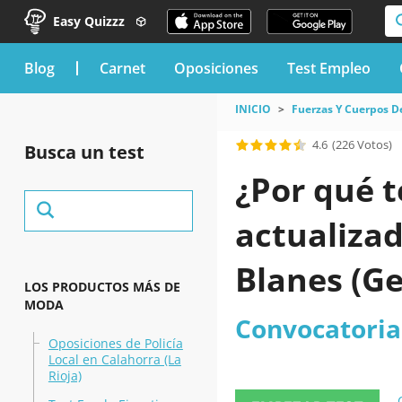
Easy Quizzz
blog
Carnet
Oposiciones
Test Empleo
INICIO
Fuerzas Y Cuerpos D
4.6
(226 Votos)
Busca un test
¿Por qué t
actualizad
Blanes (G
LOS PRODUCTOS MÁS DE
MODA
Convocatoria 
Oposiciones de Policía
Local en Calahorra (La
Rioja)