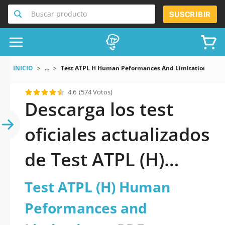
Buscar producto
SUSCRIBIR
INICIO
...
Test ATPL H Human Peformances And Limitations
4.6
(574 Votos)
Descarga los test
oficiales actualizados
de Test ATPL (H)
Human Peformances
Test ATPL (H) Human
and Limitations 2026
Peformances and