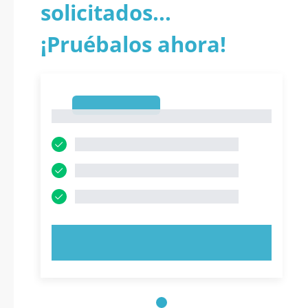
solicitados...
¡Pruébalos ahora!
1
1
PRUEBE AHORA