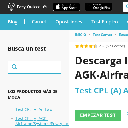
Easy Quizzz
blog
Carnet
Oposiciones
Test Empleo
INICIO
Test Carnet
Exame
4.8
(573 Votos)
Busca un test
Descarga l
AGK-Airfr
Test CPL (A)
LOS PRODUCTOS MÁS DE
MODA
Test CPL (A) Air Law
EMPEZAR TEST
Test CPL (A) AGK-
Airframe/Systems/Poweplant