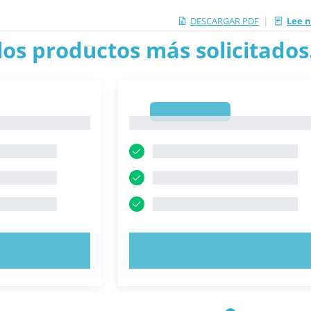
|
DESCARGAR PDF
Lee n
los productos más solicitados.
1
1
AHORA
PRUEBE AHORA