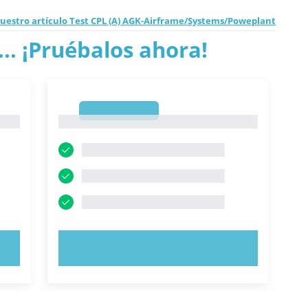
uestro artículo Test CPL (A) AGK-Airframe/Systems/Poweplant
.. ¡Pruébalos ahora!
1
1
PRUEBE AHORA