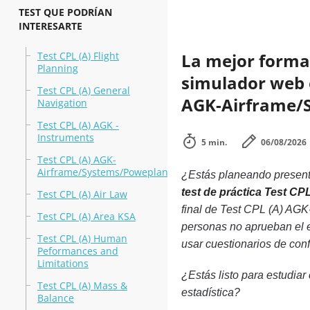
TEST QUE PODRÍAN
INTERESARTE
Test CPL (A) Flight
La mejor forma 
Planning
simulador web en
Test CPL (A) General
AGK-Airframe/
Navigation
Test CPL (A) AGK -
Instruments
5 min.
06/08/2026
Test CPL (A) AGK-
Airframe/Systems/Poweplant
¿Estás planeando presenta
test de práctica Test C
Test CPL (A) Air Law
final de Test CPL (A) AGK
Test CPL (A) Area KSA
personas no aprueban el 
Test CPL (A) Human
usar cuestionarios de con
Peformances and
Limitations
¿Estás listo para estudiar
Test CPL (A) Mass &
estadística?
Balance