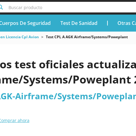
Buscar producto
Cuerpos De Seguridad
Test De Sanidad
Otras C
n Licencia Cpl Avion
Test CPL A AGK Airframe/Systems/Poweplant
os test oficiales actualiz
ame/Systems/Poweplant 
 AGK-Airframe/Systems/Poweplan
Comprar ahora