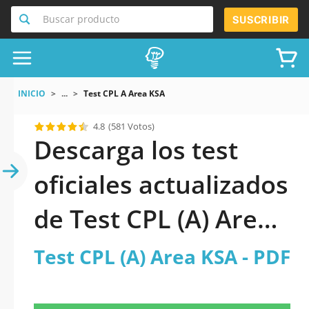
Buscar producto
SUSCRIBIR
INICIO
...
Test CPL A Area KSA
4.8
(581 Votos)
Descarga los test
oficiales actualizados
de Test CPL (A) Area
KSA 2026 en PDF
Test CPL (A) Area KSA - PDF