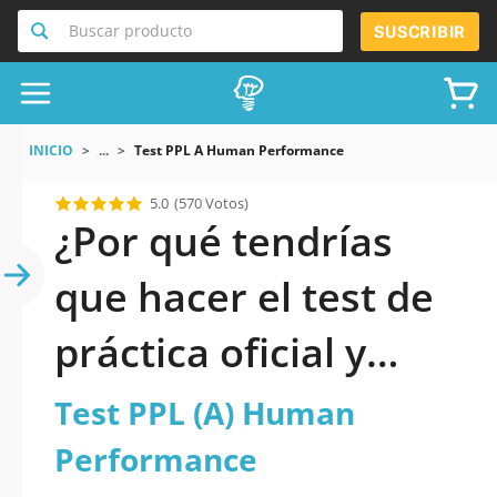
Buscar producto
SUSCRIBIR
INICIO
...
Test PPL A Human Performance
5.0
(570 Votos)
¿Por qué tendrías
que hacer el test de
práctica oficial y
actualizado de Test
Test PPL (A) Human
PPL (A) Human
Performance