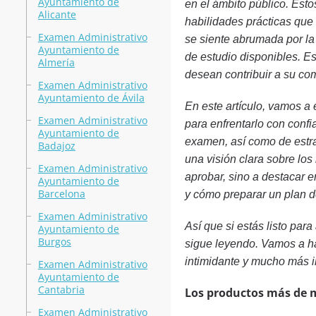
Ayuntamiento de
en el ámbito público. Esto
Alicante
habilidades prácticas que 
Examen Administrativo
se siente abrumada por la
Ayuntamiento de
de estudio disponibles. E
Almería
desean contribuir a su co
Examen Administrativo
Ayuntamiento de Ávila
En este artículo, vamos a
Examen Administrativo
para enfrentarlo con confi
Ayuntamiento de
examen, así como de estra
Badajoz
una visión clara sobre los
Examen Administrativo
aprobar, sino a destacar e
Ayuntamiento de
Barcelona
y cómo preparar un plan de
Examen Administrativo
Así que si estás listo par
Ayuntamiento de
Burgos
sigue leyendo. Vamos a ha
intimidante y mucho más i
Examen Administrativo
Ayuntamiento de
Cantabria
Los productos más de 
Examen Administrativo