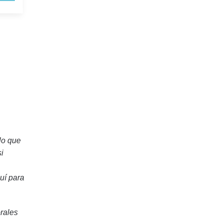
lo que
i
uí para
rales