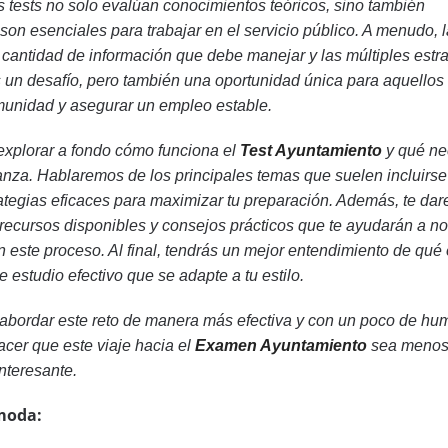
s tests no solo evalúan conocimientos teóricos, sino también
son esenciales para trabajar en el servicio público. A menudo, 
 cantidad de información que debe manejar y las múltiples estr
s un desafío, pero también una oportunidad única para aquellos
munidad y asegurar un empleo estable.
 explorar a fondo cómo funciona el
Test Ayuntamiento
y qué ne
anza. Hablaremos de los principales temas que suelen incluirse
tegias eficaces para maximizar tu preparación. Además, te da
 recursos disponibles y consejos prácticos que te ayudarán a no
n este proceso. Al final, tendrás un mejor entendimiento de qué
 estudio efectivo que se adapte a tu estilo.
a abordar este reto de manera más efectiva y con un poco de hum
cer que este viaje hacia el
Examen Ayuntamiento
sea meno
nteresante.
moda: