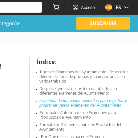
ES
Acceso
ategorías
SUSCRIBIR
e
Índice:
Tipos de Exámenes del Ayuntamiento: Conoce los
diferentes tipos de pruebas y su importancia en
varios trabajos
Desglose general de los temas cubiertos en
diferentes exámenes del Ayuntamiento
Esquema de los pasos generales para registrar y
programar varios exámenes del Ayuntamiento
Principales Autoridades de Exámenes para
Productos del Ayuntamiento
Formato de Exámenes para los Productos del
Ayuntamiento
¿Por Qué necesitas hacer el Examen