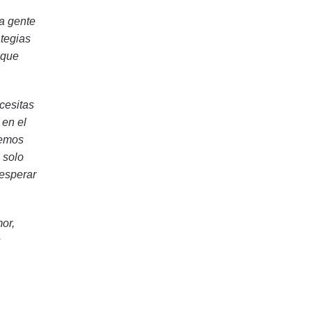
la gente
ategias
 que
cesitas
 en el
remos
 solo
 esperar
or,
s