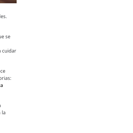
es.
ue se
n cuidar
ece
rias:
ra
a
 la