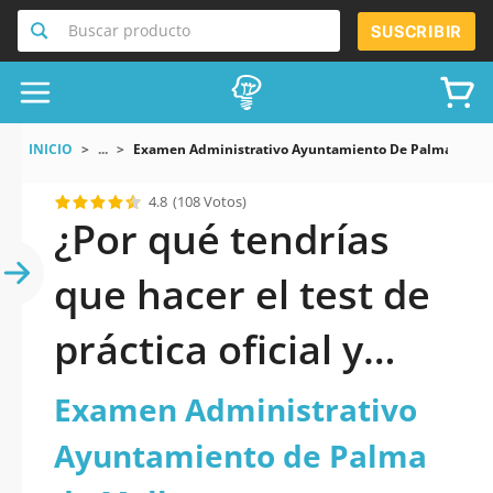
Buscar producto
SUSCRIBIR
INICIO
...
Examen Administrativo Ayuntamiento De Palma De Ma
4.8
(108 Votos)
¿Por qué tendrías
que hacer el test de
práctica oficial y
actualizado de
Examen Administrativo
Examen
Ayuntamiento de Palma