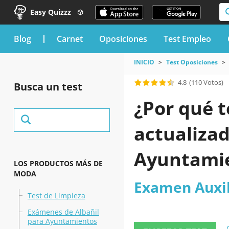
Easy Quizzz
blog
Carnet
Oposiciones
Test Empleo
INICIO
Test Oposiciones
4.8
(110 Votos)
Busca un test
¿Por qué t
actualiza
Ayuntamie
LOS PRODUCTOS MÁS DE
MODA
Examen Auxil
Test de Limpieza
Exámenes de Albañil
para Ayuntamientos