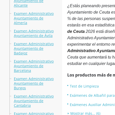
Ayuntamiento de
Alicante
¿Estás planeando present
Ayuntamiento de Ceuta est
Examen Administrativo
Ayuntamiento de
% de las personas suspend
Almería
estarás en esa estadística
Examen Administrativo
de Ceuta
2026 está diseñ
Ayuntamiento de Ávila
Administrativo Ayuntamien
Examen Administrativo
experimentar el entorno r
Ayuntamiento de
Administrativo Ayuntam
Badajoz
Ceuta que aumentará tu hab
Examen Administrativo
estudiar en cualquier lugar
Ayuntamiento de
Barcelona
Los productos más de 
Examen Administrativo
Ayuntamiento de
Test de Limpieza
Burgos
Exámenes de Albañil par
Examen Administrativo
Ayuntamiento de
Exámenes Auxiliar Admini
Cantabria
Mostrar más... (6)
Examen Administrativo