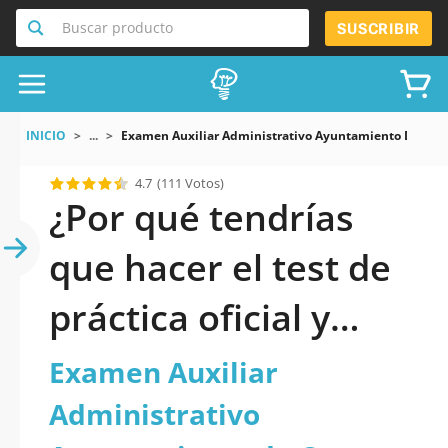
Buscar producto
SUSCRIBIR
INICIO
...
Examen Auxiliar Administrativo Ayuntamiento De Cue
4.7
(111 Votos)
¿Por qué tendrías
que hacer el test de
práctica oficial y
actualizado de
Examen Auxiliar
Examen Auxiliar
Administrativo