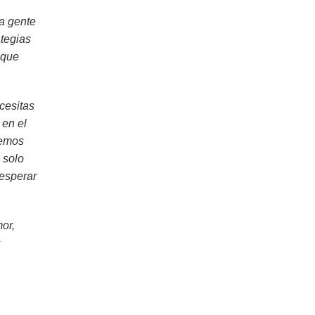
la gente
ategias
 que
cesitas
 en el
remos
 solo
 esperar
or,
s