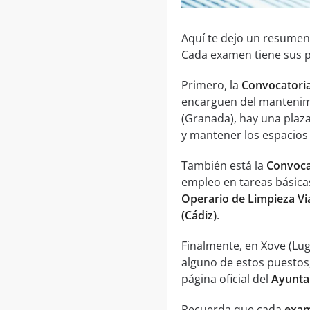
Aquí te dejo un resumen
Cada examen tiene sus pr
Primero, la
Convocatoria
encarguen del mantenimie
(Granada), hay una plaz
y mantener los espacios 
También está la
Convocat
empleo en tareas básicas
Operario de Limpieza Via
(Cádiz)
.
Finalmente, en Xove (Lu
alguno de estos puestos
página oficial del
Ayunta
Recuerda que cada
exam