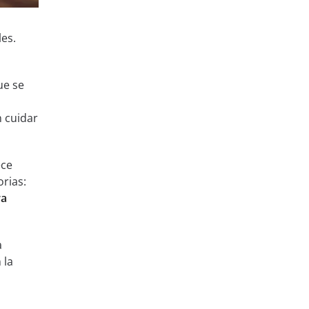
es.
ue se
n cuidar
ece
rias:
ra
a
 la