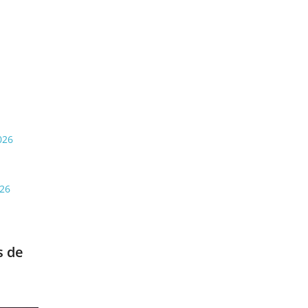
026
026
s de