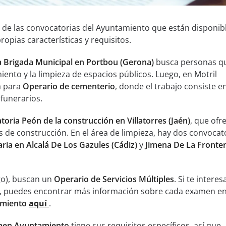
 de las convocatorias del Ayuntamiento que están disponibl
opias características y requisitos.
 Brigada Municipal en Portbou (Gerona)
busca personas q
nto y la limpieza de espacios públicos. Luego, en Motril
a para
Operario de cementerio
, donde el trabajo consiste e
funerarios.
oria Peón de la construcción en Villatorres (Jaén)
, que ofr
 de construcción. En el área de limpieza, hay dos convocato
ria en Alcalá De Los Gazules (Cádiz)
y
Jimena De La Fronte
go), buscan un
Operario de Servicios Múltiples
. Si te interes
, puedes encontrar más información sobre cada examen en
miento
aquí
.
en Ayuntamiento
tiene sus requisitos específicos, así que