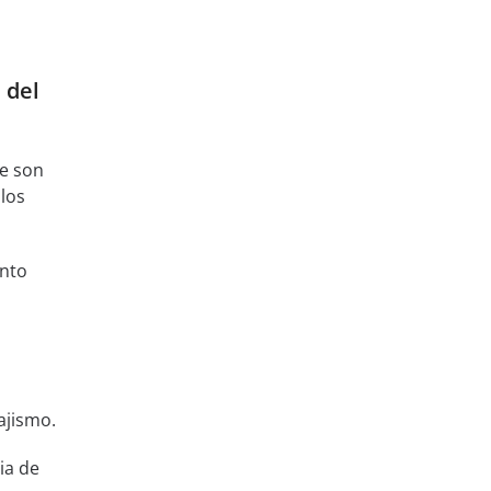
 del
ue son
los
nto
ajismo.
ia de