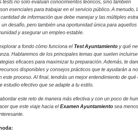
s tests no solo evalúan conocimientos teóricos, sino también
son esenciales para trabajar en el servicio público. A menudo, 
 cantidad de información que debe manejar y las múltiples estr
s un desafío, pero también una oportunidad única para aquellos
munidad y asegurar un empleo estable.
 explorar a fondo cómo funciona el
Test Ayuntamiento
y qué ne
anza. Hablaremos de los principales temas que suelen incluirse
tegias eficaces para maximizar tu preparación. Además, te da
 recursos disponibles y consejos prácticos que te ayudarán a no
n este proceso. Al final, tendrás un mejor entendimiento de qué
 estudio efectivo que se adapte a tu estilo.
a abordar este reto de manera más efectiva y con un poco de hum
cer que este viaje hacia el
Examen Ayuntamiento
sea meno
nteresante.
moda: