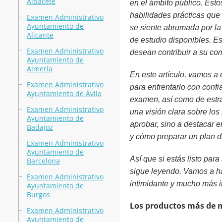
Albacete
en el ámbito público. Esto
habilidades prácticas que 
Examen Administrativo
Ayuntamiento de
se siente abrumada por la
Alicante
de estudio disponibles. E
Examen Administrativo
desean contribuir a su co
Ayuntamiento de
Almería
En este artículo, vamos a
Examen Administrativo
para enfrentarlo con confi
Ayuntamiento de Ávila
examen, así como de estra
Examen Administrativo
una visión clara sobre los
Ayuntamiento de
aprobar, sino a destacar e
Badajoz
y cómo preparar un plan de
Examen Administrativo
Ayuntamiento de
Así que si estás listo par
Barcelona
sigue leyendo. Vamos a ha
Examen Administrativo
intimidante y mucho más i
Ayuntamiento de
Burgos
Los productos más de 
Examen Administrativo
Ayuntamiento de