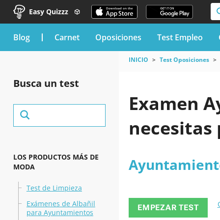
Easy Quizzz
blog
Carnet
Oposiciones
Test Empleo
INICIO
Test Oposiciones
Busca un test
Examen Ay
necesitas
LOS PRODUCTOS MÁS DE
Ayuntamient
MODA
Test de Limpieza
Exámenes de Albañil
EMPEZAR TEST
para Ayuntamientos