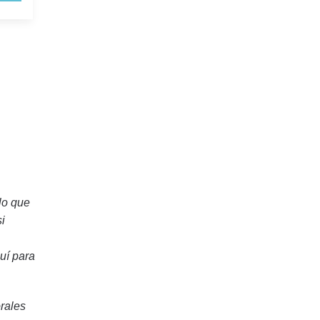
lo que
i
uí para
rales