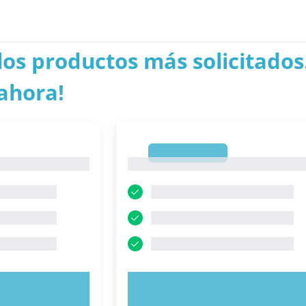
los productos más solicitados.
ahora!
1
1
AHORA
PRUEBE AHORA