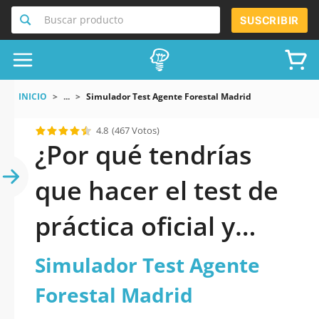
Buscar producto
SUSCRIBIR
INICIO
...
Simulador Test Agente Forestal Madrid
4.8
(467 Votos)
¿Por qué tendrías
que hacer el test de
práctica oficial y
actualizado de
Simulador Test Agente
Simulador Test
Forestal Madrid