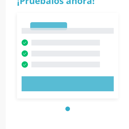
¡Pruébalos ahora!
1
1
PRUEBE AHORA