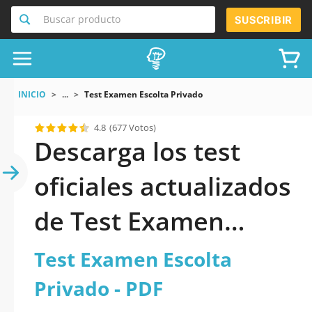
Buscar producto
SUSCRIBIR
INICIO
...
Test Examen Escolta Privado
4.8
(677 Votos)
Descarga los test
oficiales actualizados
de Test Examen
Escolta Privado 2026
Test Examen Escolta
en PDF
Privado - PDF