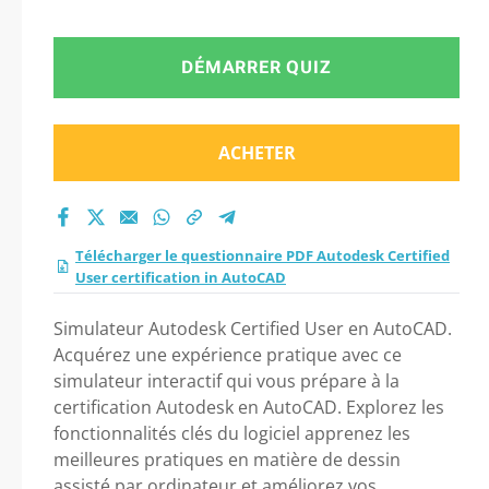
User certification in
AutoCAD 2026 ?
DÉMARRER QUIZ
ACHETER
Télécharger le questionnaire PDF Autodesk Certified
User certification in AutoCAD
Simulateur Autodesk Certified User en AutoCAD.
Acquérez une expérience pratique avec ce
simulateur interactif qui vous prépare à la
certification Autodesk en AutoCAD. Explorez les
fonctionnalités clés du logiciel apprenez les
meilleures pratiques en matière de dessin
assisté par ordinateur et améliorez vos