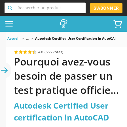
Rechercher un produit
S'ABONNER
Accueil
...
Autodesk Certified User Certification In AutoCAD
4.8
(556 Votes)
Pourquoi avez-vous
besoin de passer un
test pratique officiel
mis à jour de
Autodesk Certified User
Autodesk Certified
certification in AutoCAD