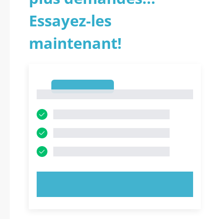
Essayez-les
maintenant!
1
1
ESSAYEZ MAINTENANT !