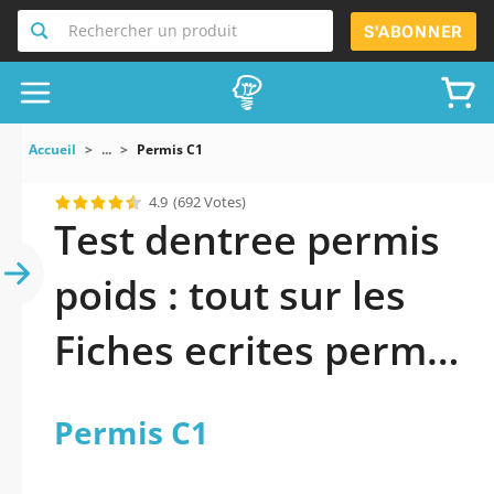
Rechercher un produit
S'ABONNER
Accueil
...
Permis C1
4.9
(692 Votes)
Test dentree permis
poids : tout sur les
Fiches ecrites permis
c
Permis C1