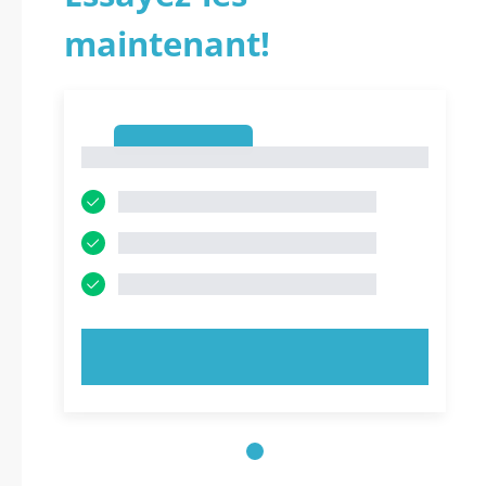
maintenant!
1
1
ESSAYEZ MAINTENANT !