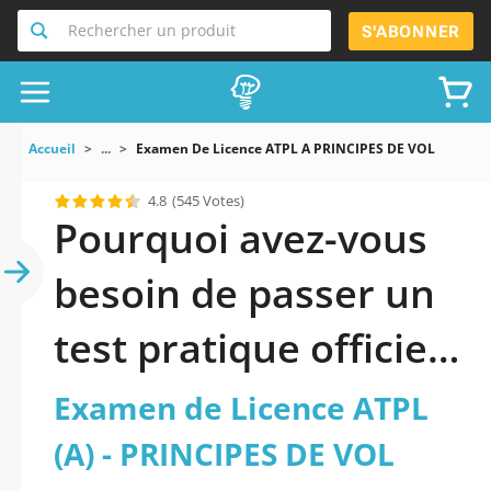
Rechercher un produit
S'ABONNER
Accueil
...
Examen De Licence ATPL A PRINCIPES DE VOL
4.8
(545 Votes)
Pourquoi avez-vous
besoin de passer un
test pratique officiel
mis à jour de Examen
Examen de Licence ATPL
de Licence ATPL (A) -
(A) - PRINCIPES DE VOL