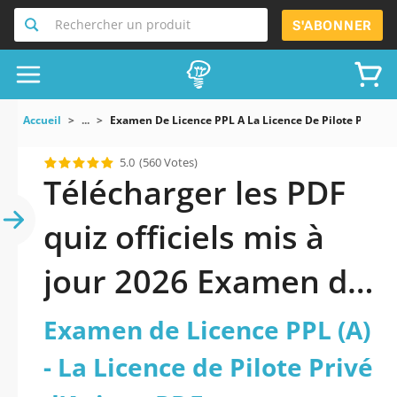
Rechercher un produit
S'ABONNER
Accueil
...
Examen De Licence PPL A La Licence De Pilote Privé D
5.0
(560 Votes)
Télécharger les PDF
quiz officiels mis à
jour 2026 Examen de
Licence PPL (A) - La
Examen de Licence PPL (A)
Licence de Pilote
- La Licence de Pilote Privé