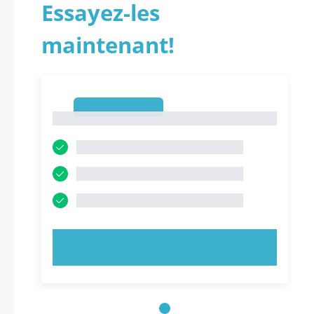
Essayez-les
maintenant!
1
1
ESSAYEZ MAINTENANT !