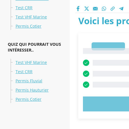
Test CRR
Test VHF Marine
Voici les p
Permis Cotier
QUIZ QUI POURRAIT VOUS
1
INTÉRESSER..
1
Test VHF Marine
Test CRR
Permis Fluvial
Permis Hauturier
Permis Cotier
ESSAYEZ MAI