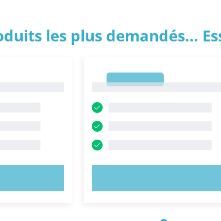
roduits les plus demandés... E
1
1
NTENANT !
ESSAYEZ MAINTENANT !