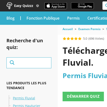
Easy Quizzz
blog
Fonction Publique
Permis
Certificati
Accueil
Examen Permis
5.0
(696 Votes)
Recherche d'un
quiz:
Télécharge
Fluvial.
Permis Fluvia
LES PRODUITS LES PLUS
TENDANCE
DÉMARRER QUIZ
Permis Fluvial
Permis Hauturier