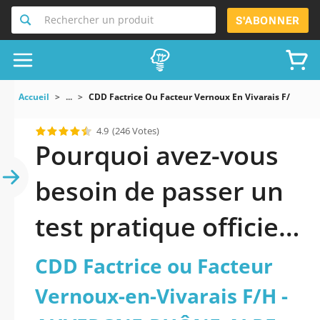
Rechercher un produit
S'ABONNER
Accueil
...
CDD Factrice Ou Facteur Vernoux En Vivarais F/H A
4.9
(246 Votes)
Pourquoi avez-vous
besoin de passer un
test pratique officiel
mis à jour de CDD
CDD Factrice ou Facteur
Factrice ou Facteur
Vernoux-en-Vivarais F/H -