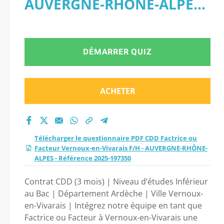
AUVERGNE-RHÔNE-ALPES -
Vernoux-en-Vivarais
Référence 2025-197350
F/H - AUVERGNE-
DÉMARRER QUIZ
RHÔNE-ALPES -
Référence 2025-
ACHETER
197350 2026 ?
Télécharger le questionnaire PDF CDD Factrice ou
Facteur Vernoux-en-Vivarais F/H - AUVERGNE-RHÔNE-
ALPES - Référence 2025-197350
Contrat CDD (3 mois) | Niveau d’études Inférieur
au Bac | Département Ardèche | Ville Vernoux-
en-Vivarais | Intégrez notre équipe en tant que
Factrice ou Facteur à Vernoux-en-Vivarais une