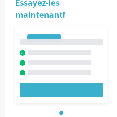
Essayez-les
maintenant!
1
1
ESSAYEZ MAINTENANT !