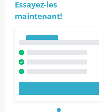
Essayez-les
maintenant!
1
1
ESSAYEZ MAINTENANT !