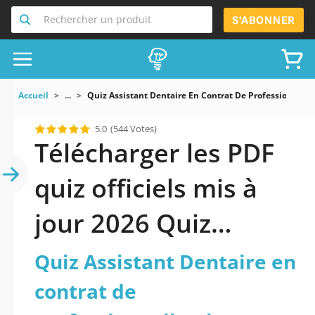
Rechercher un produit
S'ABONNER
Accueil
...
Quiz Assistant Dentaire En Contrat De Professionnali
5.0
(544 Votes)
Télécharger les PDF
quiz officiels mis à
jour 2026 Quiz
Assistant Dentaire
Quiz Assistant Dentaire en
en contrat de
contrat de