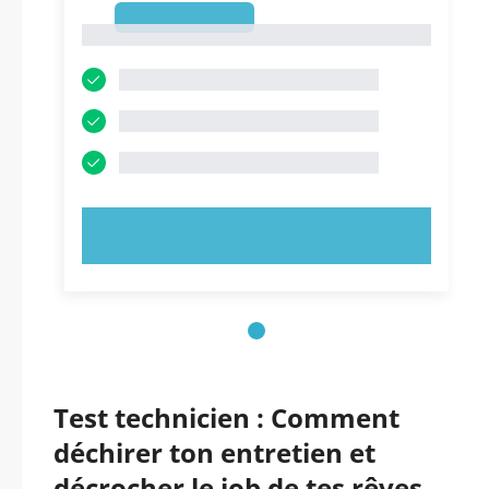
1
1
ESSAYEZ MAINTENANT !
Test technicien : Comment
déchirer ton entretien et
décrocher le job de tes rêves