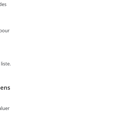
des
 pour
liste.
mens
aluer