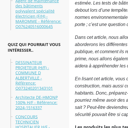
Agent de maintenance
estimée. Les tests de bâtim
des bâtiments
debout lors d’une tempête. 
polyvalent spécialité
électricien (F/H) -
normes environnementales. 
MAROMME - Référence:
porte ; c’est une question 
O076240516000645
Dans cet article, nous all
QUIZ QUI POURRAIT VOUS
aborderons les différentes
INTÉRESSER..
publique, et comment ils 
prime, nous allons égalem
DESSINATEUR
aidera à appréhender les 
PROJETEUR (H/F) -
COMMUNE D
ALBERTVILLE -
En lisant cet article, vou
Référence:
construction, mais aussi c
O073240201343101
habitants. Donc, préparez-
Architecte DE-HMONP
pourriez même avoir des a
100% H/F - Référence:
2024-1516337
sait ? Peut-être deviendre
sécurité pouvait être si ca
CONCOURS
TECHNICIEN
Les produits les plus t
HOSPITALIER H/F -