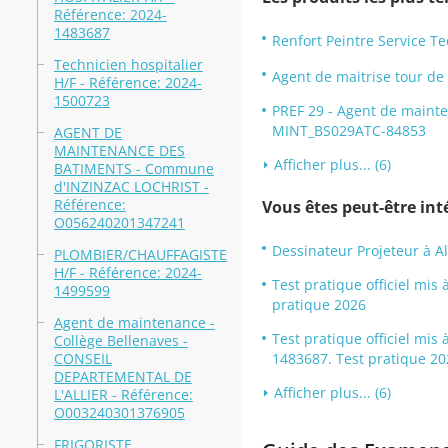
Référence: 2024-
1483687
Renfort Peintre Service T
Technicien hospitalier
Agent de maitrise tour de
H/F - Référence: 2024-
1500723
PREF 29 - Agent de mainte
MINT_BS029ATC-84853
AGENT DE
MAINTENANCE DES
Afficher plus... (6)
BATIMENTS - Commune
d'INZINZAC LOCHRIST -
Référence:
Vous êtes peut-être inté
O056240201347241
Dessinateur Projeteur à Al
PLOMBIER/CHAUFFAGISTE
H/F - Référence: 2024-
Test pratique officiel mi
1499599
pratique 2026
Agent de maintenance -
Test pratique officiel mi
Collège Bellenaves -
CONSEIL
1483687. Test pratique 20
DEPARTEMENTAL DE
Afficher plus... (6)
L'ALLIER - Référence:
O003240301376905
FRIGORISTE