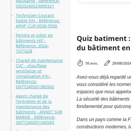
Aquitaine - Référence:
O033240523000321
Technicien Courant
Faible F/H - Référence:
APHP_CUP-0558-9556
Peintre et solier en
Quiz batiment :
bâtiments H/F -
du bâtiment en
Référence: 2024-
1571628
Chargé de maintenance
10 min.
29/08/202
CVC - chauffage
ventilation et
climatisation F/H -
Avez-vous déjà regardé un 
Référence:
vous considéré les normes 
O077240501380562
espaces que nous appelons
Agent chargé de
La sécurité des bâtiments 
l'entretien et de la
maintenance des
fondamental pour quiconque
bâtiments - ANNET SUR
MARNE - Référence:
Dans un pays comme la Fra
O077240201340583
constructions modernes, la