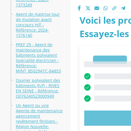
1373249
Agent de maitrise tour
Voici les p
de mutation avant
concours H/F -
Référence: 2024-
Essayez-les
1576140
PREF 29 - Agent de
maintenance des
bâtiments polyvalent
1
Spécialité électricien -
1
Référence:
MINT_BS029ATC-84853
Ouvrier polyvalent des
bâtiments (h/f) - RIVES
EN SEINE - Référence:
O076240523000949
Un Agent ou une
Agente de maintenance
agencement
ESSAYEZ MAI
revêtement finitions -
Région Nouvelle-