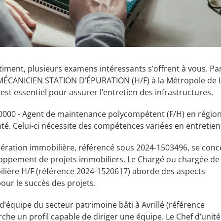
iment, plusieurs examens intéressants s’offrent à vous. Pa
OMÉCANICIEN STATION D’ÉPURATION (H/F) à la Métropole de 
e est essentiel pour assurer l’entretien des infrastructures.
 10000 - Agent de maintenance polycompétent (F/H) en régio
. Celui-ci nécessite des compétences variées en entretien
pération immobilière, référencé sous 2024-1503496, se conc
eloppement de projets immobiliers. Le Chargé ou chargée de
ilière H/F (référence 2024-1520617) aborde des aspects
pour le succès des projets.
 d’équipe du secteur patrimoine bâti à Avrillé (référence
e un profil capable de diriger une équipe. Le Chef d’unité