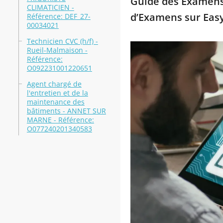
Guide des Examens 
CLIMATICIEN -
d’Examens sur Eas
Référence: DEF_27-
00034021
Technicien CVC (h/f) -
Rueil-Malmaison -
Référence:
O092231001220651
Agent chargé de
l'entretien et de la
maintenance des
bâtiments - ANNET SUR
MARNE - Référence:
O077240201340583