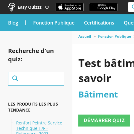
Easy Quizzz
blog
Fonction Publique
Certifications
Ques
Accueil
Fonction Publique
Recherche d'un
quiz:
Test bâtim
savoir
Bâtiment
LES PRODUITS LES PLUS
TENDANCE
DÉMARRER QUIZ
Renfort Peintre Service
Technique H/F -
Référence: 2023-