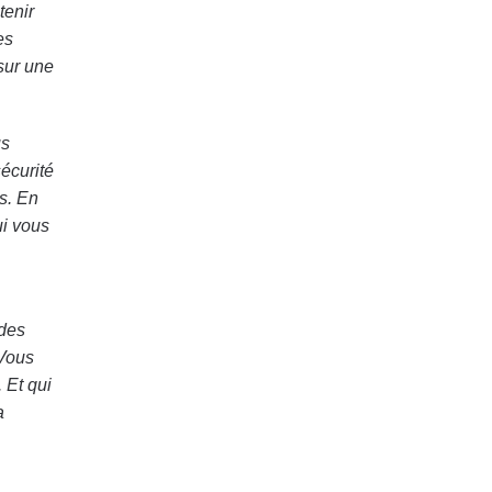
tenir
es
 sur une
us
écurité
s. En
ui vous
 des
 Vous
 Et qui
a