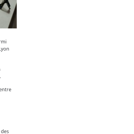
rmi
Lyon
n
.
entre
 des