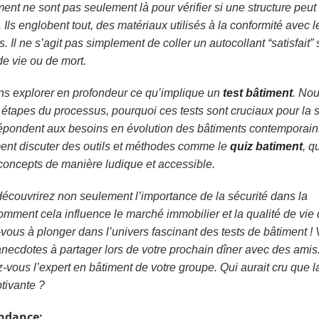
ent ne sont pas seulement là pour vérifier si une structure peut 
Ils englobent tout, des matériaux utilisés à la conformité avec l
Il ne s’agit pas simplement de coller un autocollant “satisfait”
de vie ou de mort.
ons explorer en profondeur ce qu’implique un
test bâtiment
. No
 étapes du processus, pourquoi ces tests sont cruciaux pour la s
répondent aux besoins en évolution des bâtiments contemporain
ent discuter des outils et méthodes comme le
quiz batiment
, q
concepts de manière ludique et accessible.
s découvrirez non seulement l’importance de la sécurité dans la
omment cela influence le marché immobilier et la qualité de vie
vous à plonger dans l’univers fascinant des tests de bâtiment !
necdotes à partager lors de votre prochain dîner avec des amis.
z-vous l’expert en bâtiment de votre groupe. Qui aurait cru que l
ptivante ?
endance: