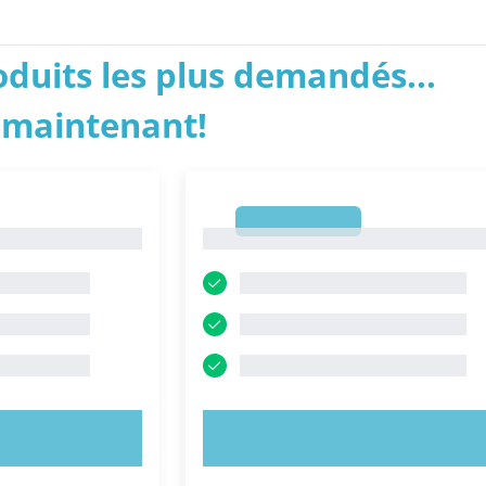
roduits les plus demandés...
 maintenant!
1
1
NTENANT !
ESSAYEZ MAINTENANT !