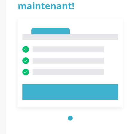
maintenant!
1
1
ESSAYEZ MAINTENANT !