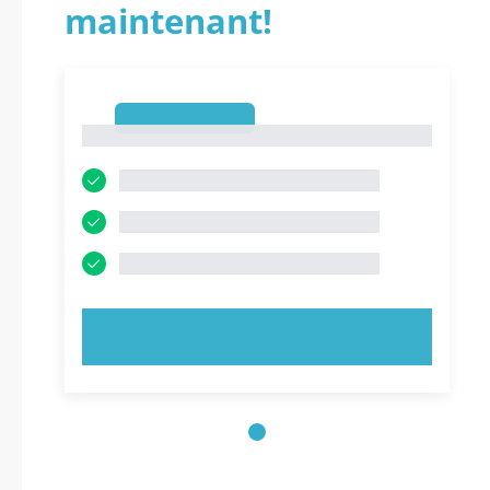
maintenant!
1
1
ESSAYEZ MAINTENANT !