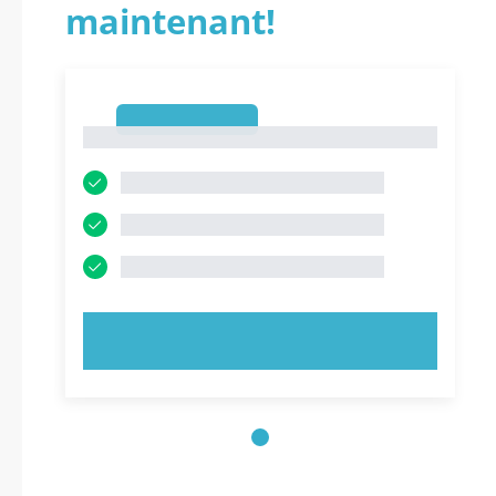
maintenant!
1
1
ESSAYEZ MAINTENANT !