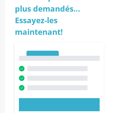
plus demandés...
Essayez-les
maintenant!
1
1
ESSAYEZ MAINTENANT !