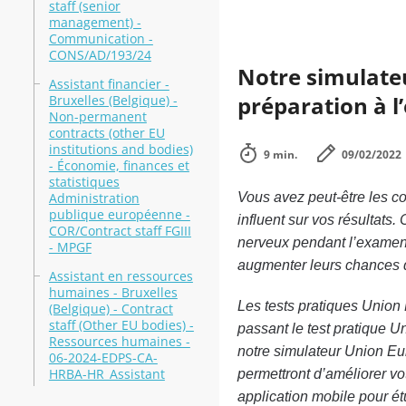
staff (senior
management) -
Communication -
CONS/AD/193/24
Notre simulate
Assistant financier -
préparation à l
Bruxelles (Belgique) -
Non-permanent
contracts (other EU
institutions and bodies)
9 min.
09/02/2022
- Économie, finances et
statistiques
Administration
Vous avez peut-être les c
publique européenne -
influent sur vos résultats.
COR/Contract staff FGIII
nerveux pendant l’examen.
- MPGF
augmenter leurs chances d
Assistant en ressources
humaines - Bruxelles
Les tests pratiques Unio
(Belgique) - Contract
staff (Other EU bodies) -
passant le test pratique
Ressources humaines -
notre simulateur Union Eu
06-2024-EDPS-CA-
HRBA-HR_Assistant
permettront d’améliorer vo
application mobile pour ét