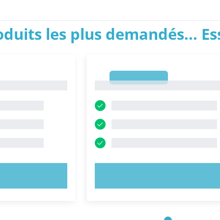
roduits les plus demandés... E
1
1
NTENANT !
ESSAYEZ MAINTENANT !