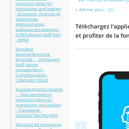
contracts (other EU
institutions and bodies)
Afficher plus... (2)
- Économie, finances et
statistiques
Administration
Téléchargez l’appl
publique européenne -
et profiter de la fo
COR/Contract staff FGIII
- MPGF
Directeur
général/directrice
générale - - Permanent
staff (senior
management) -
Communication -
CONS/AD/193/24
Assistant(e)s/Secrétaires
- - Non-permanent
contracts (other EU
institutions and bodies)
- Translation -
03/2024/TA/LING+DQL
Assistant en ressources