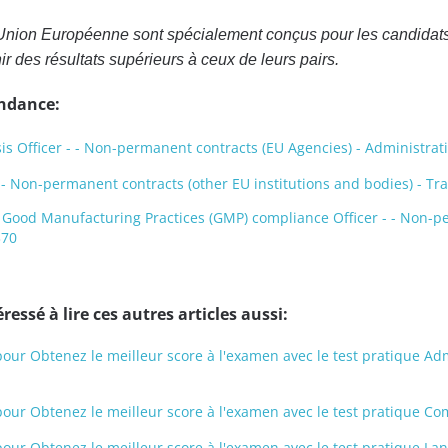
Union Européenne sont spécialement conçus pour les candidats
ir des résultats supérieurs à ceux de leurs pairs.
endance:
is Officer - - Non-permanent contracts (EU Agencies) - Administ
- - Non-permanent contracts (other EU institutions and bodies) - T
 Good Manufacturing Practices (GMP) compliance Officer - - Non-p
370
ressé à lire ces autres articles aussi:
 pour Obtenez le meilleur score à l'examen avec le test pratique A
 pour Obtenez le meilleur score à l'examen avec le test pratique C
pour Obtenez le meilleur score à l'examen avec le test pratique La