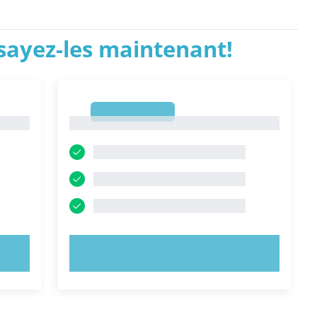
ssayez-les maintenant!
1
1
ESSAYEZ MAINTENANT !