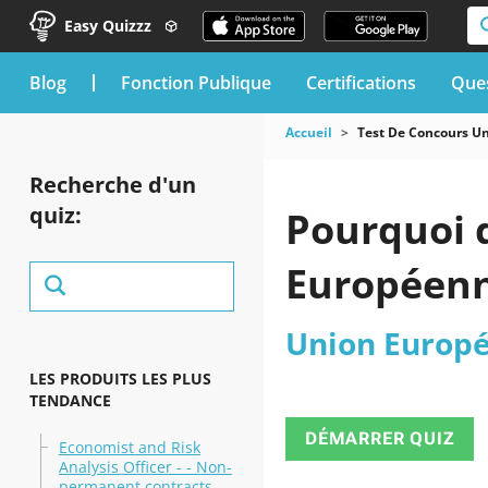
Easy Quizzz
blog
Fonction Publique
Certifications
Ques
Accueil
Test De Concours U
Recherche d'un
quiz:
Pourquoi d
Européenne
Union Europ
LES PRODUITS LES PLUS
TENDANCE
DÉMARRER QUIZ
Economist and Risk
Analysis Officer - - Non-
permanent contracts