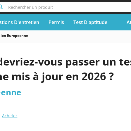
Rechercher un produit
tions D'entretien
Permis
Test D'aptitude
A
nion Europeenne
evriez-vous passer un te
 mis à jour en 2026 ?
éenne
Acheter