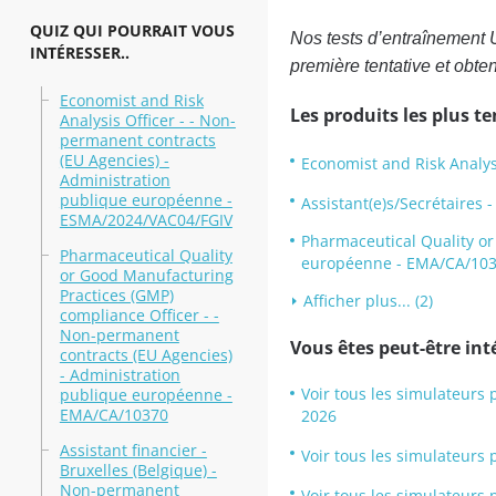
QUIZ QUI POURRAIT VOUS
Nos tests d’entraînement 
INTÉRESSER..
première tentative et obten
Economist and Risk
Les produits les plus t
Analysis Officer - - Non-
permanent contracts
(EU Agencies) -
Economist and Risk Analys
Administration
publique européenne -
Assistant(e)s/Secrétaires 
ESMA/2024/VAC04/FGIV
Pharmaceutical Quality or
Pharmaceutical Quality
européenne - EMA/CA/10
or Good Manufacturing
Practices (GMP)
Afficher plus... (2)
compliance Officer - -
Non-permanent
Vous êtes peut-être inté
contracts (EU Agencies)
- Administration
Voir tous les simulateurs
publique européenne -
EMA/CA/10370
2026
Assistant financier -
Voir tous les simulateurs
Bruxelles (Belgique) -
Non-permanent
Voir tous les simulateurs 