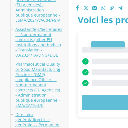
(EU Agencies) -
Administration
publique européenne -
Voici les p
ESMA/2024/VAC04/FGIV
Assistant(e)s/Secrétaires
- - Non-permanent
contracts (other EU
institutions and bodies)
1
1
- Translation -
03/2024/TA/LING+DQL
Pharmaceutical Quality
or Good Manufacturing
Practices (GMP)
compliance Officer - -
Non-permanent
contracts (EU Agencies)
- Administration
publique européenne -
ESSAYEZ MAI
EMA/CA/10370
Directeur
général/directrice
générale - - Permanent