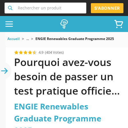
Rechercher un produit
S'ABONNER
Accueil
...
ENGIE Renewables Graduate Programme 2025
4.9
(404 Votes)
Pourquoi avez-vous
besoin de passer un
test pratique officiel
mis à jour de ENGIE
ENGIE Renewables
Renewables
Graduate Programme