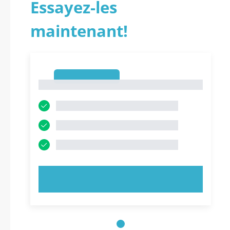
Essayez-les
maintenant!
1
1
ESSAYEZ MAINTENANT !