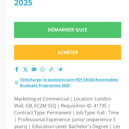
2025
Graduate
Programme 2025
DÉMARRER QUIZ
2026 ?
ACHETER
Télécharger le questionnaire PDF ENGIE Renewables
Graduate Programme 2025
Marketing et Commercial | Location: London
Wall, GB, EC2M 5SQ | Requisition ID: 41735 |
Contract Type: Permanent | Job Type: Full - Time
| Professional Experience: Junior (experience 3
years) | Education Level: Bachelor's Degree | Les