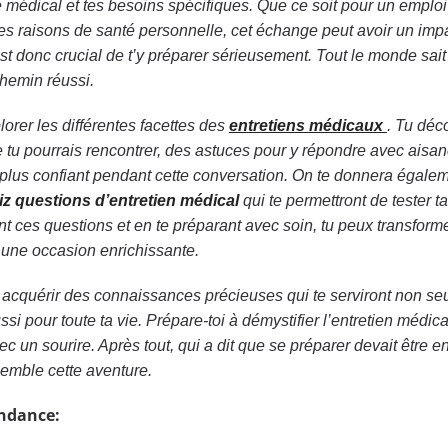
ue médical et tes besoins spécifiques. Que ce soit pour un emploi
es raisons de santé personnelle, cet échange peut avoir un imp
Il est donc crucial de t’y préparer sérieusement. Tout le monde sai
chemin réussi.
lorer les différentes facettes des
entretiens médicaux
. Tu déc
 tu pourrais rencontrer, des astuces pour y répondre avec aisan
 plus confiant pendant cette conversation. On te donnera égale
iz questions d’entretien médical
qui te permettront de tester ta
t ces questions et en te préparant avec soin, tu peux transform
 une occasion enrichissante.
vas acquérir des connaissances précieuses qui te serviront non s
ssi pour toute ta vie. Prépare-toi à démystifier l’entretien médica
ec un sourire. Après tout, qui a dit que se préparer devait être 
emble cette aventure.
endance: