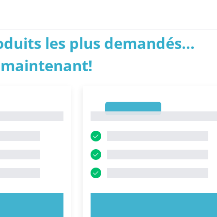
roduits les plus demandés...
 maintenant!
1
1
NTENANT !
ESSAYEZ MAINTENANT !