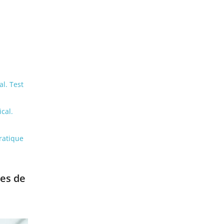
al. Test
cal.
ratique
pes de