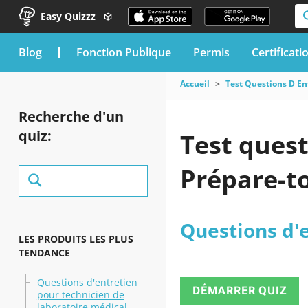
Easy Quizzz
blog
Fonction Publique
Permis
Certificati
Accueil
Test Questions D En
Recherche d'un
quiz:
Test quest
Prépare-toi
Questions d'
LES PRODUITS LES PLUS
TENDANCE
Questions d'entretien
DÉMARRER QUIZ
pour technicien de
laboratoire médical