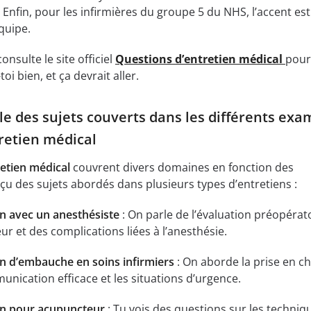
 Enfin, pour les infirmières du groupe 5 du NHS, l’accent es
quipe.
onsulte le site officiel
Questions d’entretien médical
pour
toi bien, et ça devrait aller.
le des sujets couverts dans les différents ex
retien médical
retien médical
couvrent divers domaines en fonction des
rçu des sujets abordés dans plusieurs types d’entretiens :
n avec un anesthésiste
: On parle de l’évaluation préopérato
eur et des complications liées à l’anesthésie.
n d’embauche en soins infirmiers
: On aborde la prise en c
unication efficace et les situations d’urgence.
en pour acupuncteur
: Tu vois des questions sur les techniq