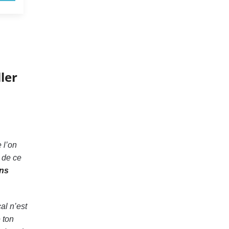
ler
 l’on
 de ce
ons
al n’est
 ton