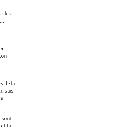
r les
ut
en
ton
s de la
tu sais
ra
s sont
 et ta