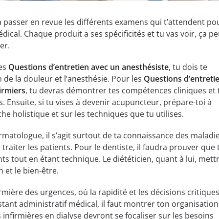
a passer en revue les différents examens qui t’attendent pou
ical. Chaque produit a ses spécificités et tu vas voir, ça pe
er.
es
Questions d’entretien avec un anesthésiste
, tu dois te
 de la douleur et l’anesthésie. Pour les
Questions d’entreti
irmiers
, tu devras démontrer tes compétences cliniques et 
s. Ensuite, si tu vises à devenir acupuncteur, prépare-toi à
e holistique et sur les techniques que tu utilises.
rmatologue, il s’agit surtout de ta connaissance des maladie
traiter les patients. Pour le dentiste, il faudra prouver que 
nts tout en étant technique. Le diététicien, quant à lui, mett
n et le bien-être.
irmière des urgences, où la rapidité et les décisions critique
stant administratif médical, il faut montrer ton organisation
 infirmières en dialyse devront se focaliser sur les besoins