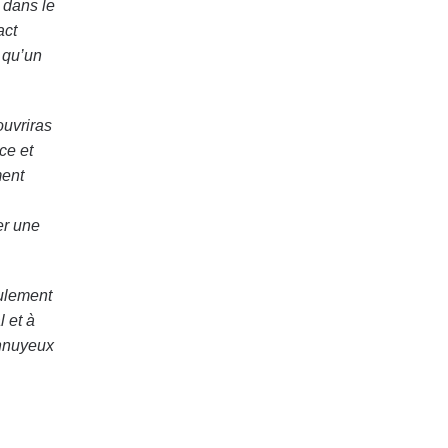
 dans le
act
t qu’un
ouvriras
ce et
ment
er une
eulement
l et à
ennuyeux