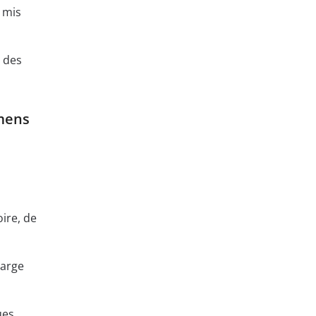
t mis
 des
amens
ire, de
harge
ues