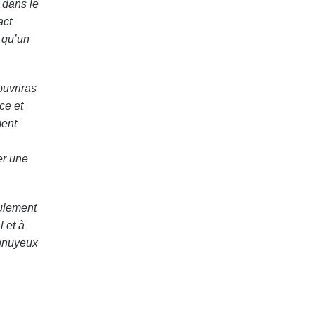
 dans le
act
t qu’un
ouvriras
ce et
ment
er une
eulement
l et à
ennuyeux