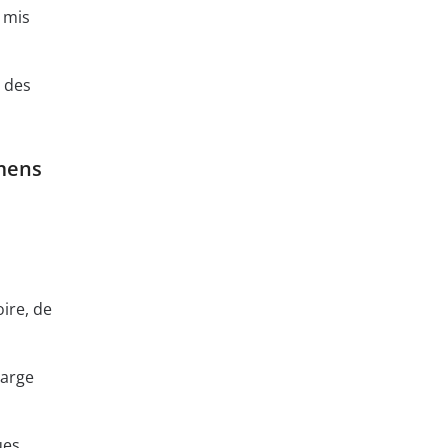
t mis
 des
amens
ire, de
harge
ues