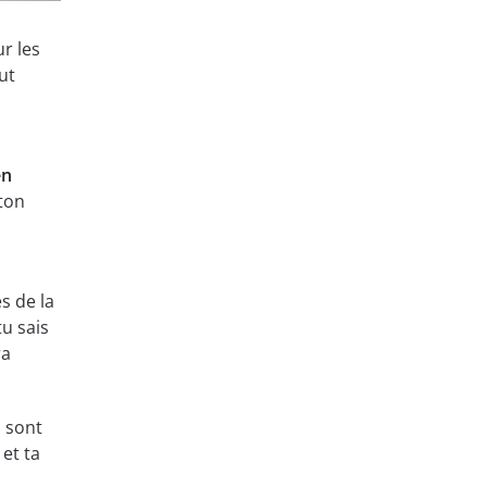
r les
ut
en
ton
s de la
tu sais
ra
s sont
 et ta