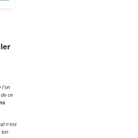
ler
 l’on
 de ce
ons
al n’est
 ton