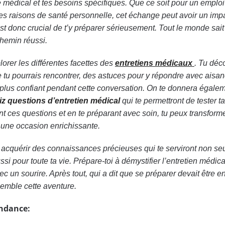
ue médical et tes besoins spécifiques. Que ce soit pour un emploi
es raisons de santé personnelle, cet échange peut avoir un imp
Il est donc crucial de t’y préparer sérieusement. Tout le monde sai
chemin réussi.
lorer les différentes facettes des
entretiens médicaux
. Tu déc
 tu pourrais rencontrer, des astuces pour y répondre avec aisan
 plus confiant pendant cette conversation. On te donnera égale
iz questions d’entretien médical
qui te permettront de tester ta
t ces questions et en te préparant avec soin, tu peux transform
 une occasion enrichissante.
vas acquérir des connaissances précieuses qui te serviront non s
ssi pour toute ta vie. Prépare-toi à démystifier l’entretien médica
ec un sourire. Après tout, qui a dit que se préparer devait être 
emble cette aventure.
endance: