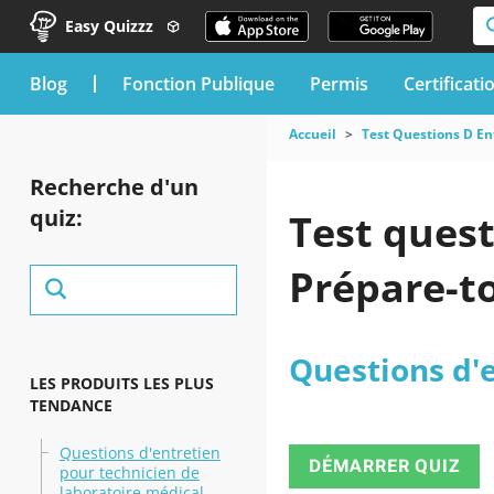
Easy Quizzz
blog
Fonction Publique
Permis
Certificati
Accueil
Test Questions D En
Recherche d'un
quiz:
Test quest
Prépare-toi
Questions d'
LES PRODUITS LES PLUS
TENDANCE
Questions d'entretien
DÉMARRER QUIZ
pour technicien de
laboratoire médical