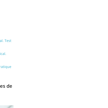
al. Test
cal.
ratique
pes de