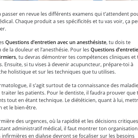
a passer en revue les différents examens qui t’attendent pou
ical. Chaque produit a ses spécificités et tu vas voir, ça pe
er.
es
Questions d’entretien avec un anesthésiste
, tu dois te
 de la douleur et l’anesthésie. Pour les
Questions d’entreti
irmiers
, tu devras démontrer tes compétences cliniques et 
s. Ensuite, si tu vises à devenir acupuncteur, prépare-toi à
e holistique et sur les techniques que tu utilises.
rmatologue, il s’agit surtout de ta connaissance des maladie
traiter les patients. Pour le dentiste, il faudra prouver que 
nts tout en étant technique. Le diététicien, quant à lui, mett
n et le bien-être.
irmière des urgences, où la rapidité et les décisions critique
stant administratif médical, il faut montrer ton organisation
 infirmières en dialyse devront se focaliser sur les besoins