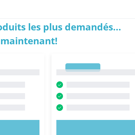
roduits les plus demandés...
 maintenant!
1
1
NTENANT !
ESSAYEZ MAINTENANT !