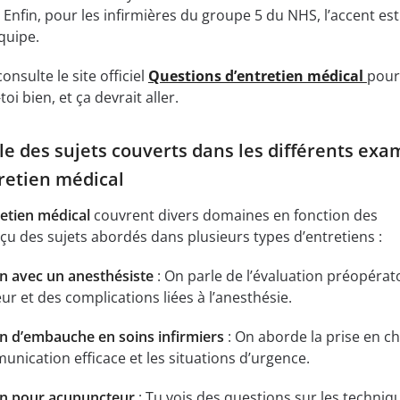
 Enfin, pour les infirmières du groupe 5 du NHS, l’accent es
quipe.
onsulte le site officiel
Questions d’entretien médical
pour
toi bien, et ça devrait aller.
le des sujets couverts dans les différents ex
retien médical
retien médical
couvrent divers domaines en fonction des
rçu des sujets abordés dans plusieurs types d’entretiens :
n avec un anesthésiste
: On parle de l’évaluation préopérato
eur et des complications liées à l’anesthésie.
n d’embauche en soins infirmiers
: On aborde la prise en c
unication efficace et les situations d’urgence.
en pour acupuncteur
: Tu vois des questions sur les techniq