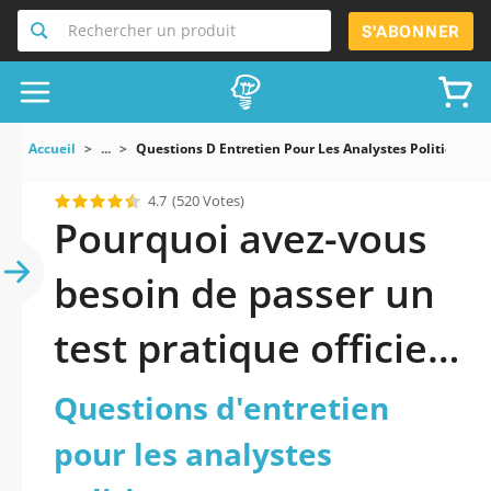
Rechercher un produit
S'ABONNER
Accueil
...
Questions D Entretien Pour Les Analystes Politiques
4.7
(520 Votes)
Pourquoi avez-vous
besoin de passer un
test pratique officiel
mis à jour de
Questions d'entretien
Questions
pour les analystes