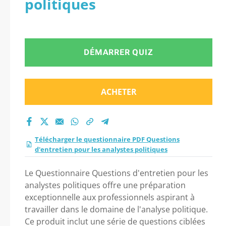
politiques
d’entretien pour les
analystes politiques
DÉMARRER QUIZ
2026 ?
ACHETER
Télécharger le questionnaire PDF Questions
d'entretien pour les analystes politiques
Le Questionnaire Questions d'entretien pour les
analystes politiques offre une préparation
exceptionnelle aux professionnels aspirant à
travailler dans le domaine de l'analyse politique.
Ce produit inclut une série de questions ciblées