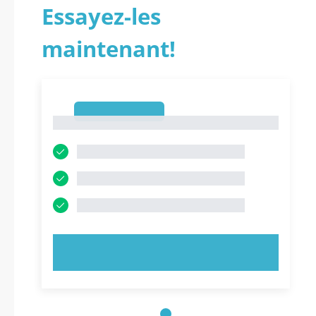
Essayez-les
maintenant!
1
1
ESSAYEZ MAINTENANT !