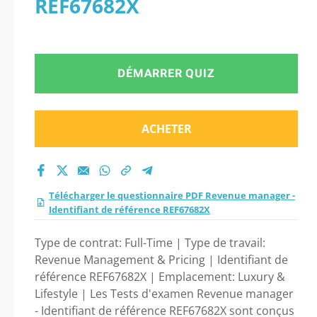
REF67682X
Identifiant de
référence REF67682X
DÉMARRER QUIZ
2026 ?
ACHETER
Télécharger le questionnaire PDF Revenue manager -
Identifiant de référence REF67682X
Type de contrat: Full-Time | Type de travail:
Revenue Management & Pricing | Identifiant de
référence REF67682X | Emplacement: Luxury &
Lifestyle | Les Tests d'examen Revenue manager
- Identifiant de référence REF67682X sont conçus