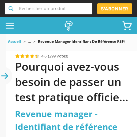
Rechercher un produit
S'ABONNER
Accueil
...
Revenue Manager Identifiant De Référence REF67682X
4.6
(299 Votes)
Pourquoi avez-vous
besoin de passer un
test pratique officiel
mis à jour de
Revenue manager -
Revenue manager -
Identifiant de référence