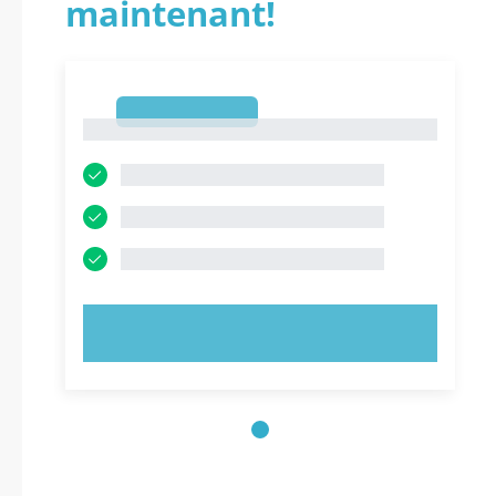
maintenant!
1
1
ESSAYEZ MAINTENANT !