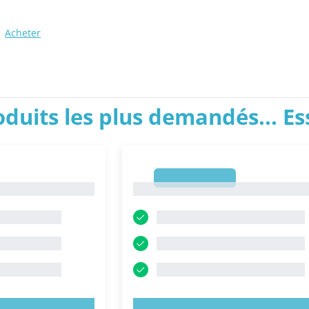
Acheter
roduits les plus demandés... E
1
1