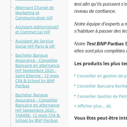
test afin qu’ils puissent s
Alternant Chargé de
niveau de confiance.
Marketing et
Communication H/F
Notre équipe d’experts a m
Assistant Administratif
s’habituer à passer des te
et Commercial H/F
Assistant de Service
Notre
Test BNP Paribas 
Social H/F Paris & IdF
elles sont plus complètes
Bachelor Banque
Assurance - Conseiller
Les produits les plus t
Bancaire en alternance
H/F Septembre 2025 -
Saint Etienne - 12 mois
Conseiller en gestion de p
CFA B-School by BNP
Paribas
Conseiller Bancaire Renfor
Bachelor Banque
Conseiller Gestion de Pat
Assurance - Conseiller
Bancaire en alternance
Afficher plus... (6)
H/F Septembre 2025 -
TARARE- 12 mois CFA B-
Vous êtes peut-être inté
School by BNP Paribas