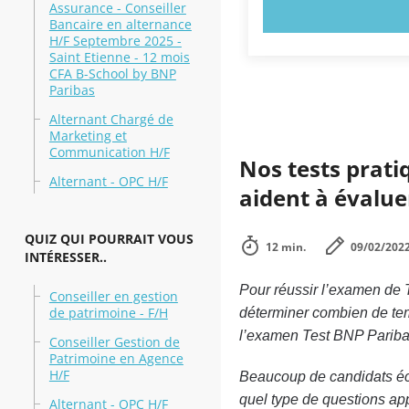
Assurance - Conseiller
ESSAYEZ MAI
Bancaire en alternance
H/F Septembre 2025 -
Saint Etienne - 12 mois
CFA B-School by BNP
Paribas
Alternant Chargé de
Marketing et
Communication H/F
Nos tests prati
Alternant - OPC H/F
aident à évaluer
QUIZ QUI POURRAIT VOUS
12 min.
09/02/202
INTÉRESSER..
Pour réussir l’examen de T
Conseiller en gestion
de patrimoine - F/H
déterminer combien de temp
l’examen Test BNP Paribas
Conseiller Gestion de
Patrimoine en Agence
H/F
Beaucoup de candidats éch
quel type de questions app
Alternant - OPC H/F