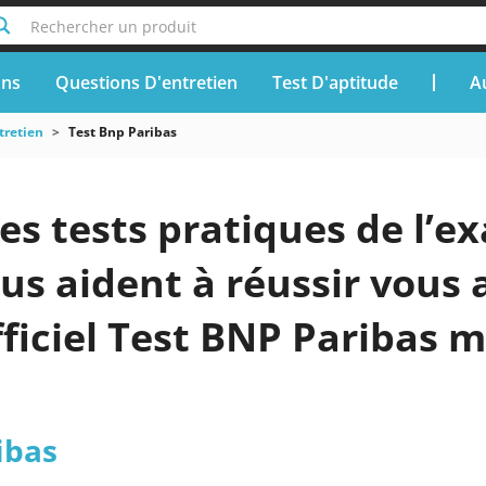
Rechercher un produit
ons
Questions D'entretien
Test D'aptitude
A
tretien
Test Bnp Paribas
es tests pratiques de l’e
us aident à réussir vous 
iciel Test BNP Paribas mi
ibas