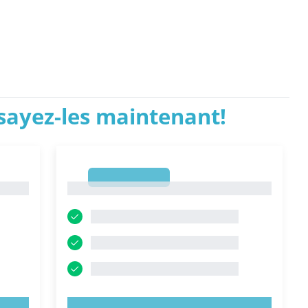
ssayez-les maintenant!
1
1