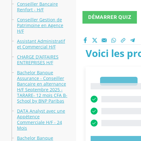
Conseiller Bancaire
Renfort - H/F
DÉMARRER QUIZ
Conseiller Gestion de
Patrimoine en Agence
H/F
Assistant Administratif
et Commercial H/F
Voici les p
CHARGE D’AFFAIRES
ENTREPRISES H/F
Bachelor Banque
Assurance - Conseiller
1
Bancaire en alternance
1
H/F Septembre 2025 -
TARARE- 12 mois CFA B-
School by BNP Paribas
DATA Analyst avec une
Appétence
Commerciale H/F - 24
Mois
Bachelor Banque