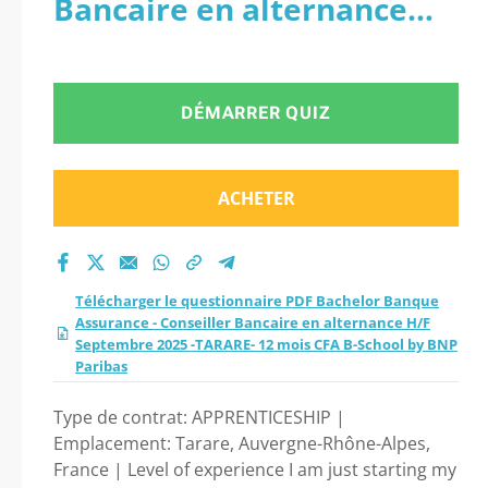
Bancaire en alternance
Assurance -
H/F Septembre 2025 -
Conseiller Bancaire
TARARE- 12 mois CFA B-
DÉMARRER QUIZ
en alternance H/F
School by BNP Paribas
Septembre 2025 -
ACHETER
TARARE- 12 mois CFA
B-School by BNP
Télécharger le questionnaire PDF Bachelor Banque
Assurance - Conseiller Bancaire en alternance H/F
Paribas 2026 ?
Septembre 2025 -TARARE- 12 mois CFA B-School by BNP
Paribas
Type de contrat: APPRENTICESHIP |
Emplacement: Tarare, Auvergne-Rhône-Alpes,
France | Level of experience I am just starting my