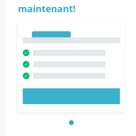
maintenant!
1
1
ESSAYEZ MAINTENANT !