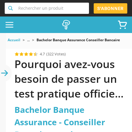
Rechercher un produit
S'ABONNER
Accueil
...
Bachelor Banque Assurance Conseiller Bancaire En Al
4.7
(322 Votes)
Pourquoi avez-vous
besoin de passer un
test pratique officiel
mis à jour de
Bachelor Banque
Bachelor Banque
Assurance - Conseiller