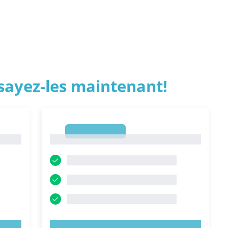
ssayez-les maintenant!
1
1