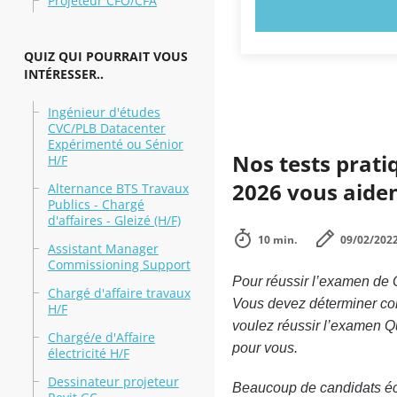
Projeteur CFO/CFA
ESSAYEZ MAI
QUIZ QUI POURRAIT VOUS
INTÉRESSER..
Ingénieur d'études
CVC/PLB Datacenter
Expérimenté ou Sénior
Nos tests prati
H/F
2026 vous aiden
Alternance BTS Travaux
Publics - Chargé
d'affaires - Gleizé (H/F)
10 min.
09/02/202
Assistant Manager
Commissioning Support
Pour réussir l’examen de Q
Chargé d'affaire travaux
Vous devez déterminer com
H/F
voulez réussir l’examen Qu
Chargé/e d'Affaire
pour vous.
électricité H/F
Dessinateur projeteur
Beaucoup de candidats écho