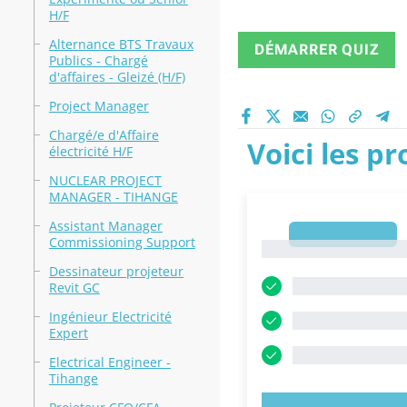
H/F
Alternance BTS Travaux
DÉMARRER QUIZ
Publics - Chargé
d'affaires - Gleizé (H/F)
Project Manager
Chargé/e d'Affaire
Voici les p
électricité H/F
NUCLEAR PROJECT
MANAGER - TIHANGE
Assistant Manager
1
Commissioning Support
1
Dessinateur projeteur
Revit GC
Ingénieur Electricité
Expert
Electrical Engineer -
Tihange