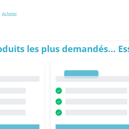
Acheter
roduits les plus demandés... E
1
1