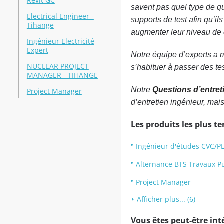
Revit GC
savent pas quel type de qu
Electrical Engineer -
supports de test afin qu’il
Tihange
augmenter leur niveau de 
Ingénieur Electricité
Expert
Notre équipe d’experts a m
NUCLEAR PROJECT
s’habituer à passer des te
MANAGER - TIHANGE
Notre
Questions d’entret
Project Manager
d’entretien ingénieur, mai
Les produits les plus t
Ingénieur d'études CVC/P
Alternance BTS Travaux Pub
Project Manager
Afficher plus... (6)
Vous êtes peut-être inté