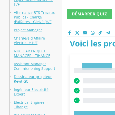
H/F
Alternance BTS Travaux
DÉMARRER QUIZ
Publics - Chargé
d'affaires - Gleizé (H/F)
Project Manager
Chargé/e d'Affaire
Voici les p
électricité H/F
NUCLEAR PROJECT
MANAGER - TIHANGE
Assistant Manager
1
Commissioning Support
1
Dessinateur projeteur
Revit GC
Ingénieur Electricité
Expert
Electrical Engineer -
Tihange