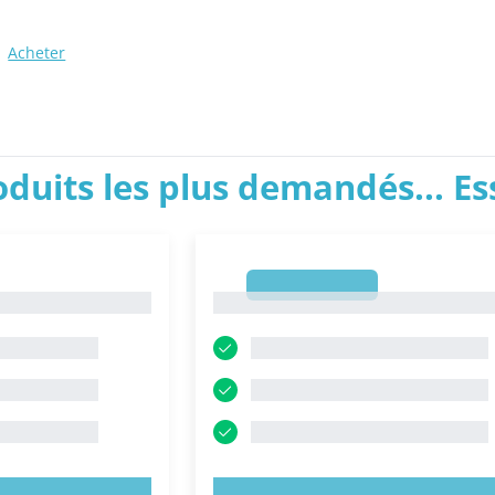
Acheter
roduits les plus demandés... E
1
1