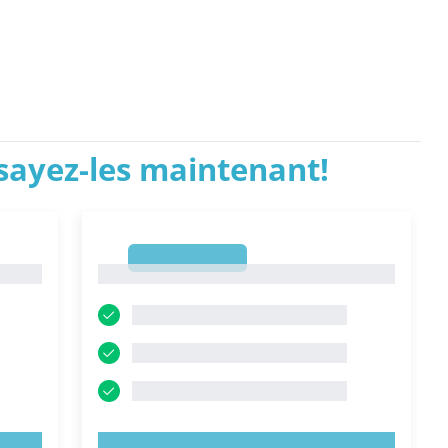
ssayez-les maintenant!
1
1