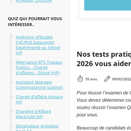
Projeteur CFO/CFA
ESSAYEZ MAI
QUIZ QUI POURRAIT VOUS
INTÉRESSER..
Ingénieur d'études
CVC/PLB Datacenter
Expérimenté ou Sénior
Nos tests prati
H/F
2026 vous aiden
Alternance BTS Travaux
Publics - Chargé
d'affaires - Gleizé (H/F)
10 min.
09/02/202
Assistant Manager
Commissioning Support
Pour réussir l’examen de Q
Chargé d'affaire travaux
Vous devez déterminer com
H/F
voulez réussir l’examen Qu
Chargé/e d'Affaire
pour vous.
électricité H/F
Dessinateur projeteur
Beaucoup de candidats écho