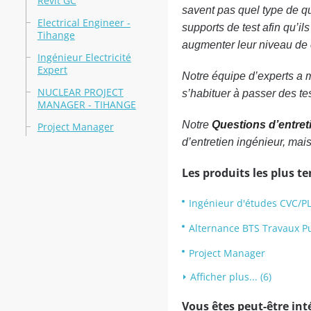
Revit GC
savent pas quel type de qu
Electrical Engineer -
supports de test afin qu’il
Tihange
augmenter leur niveau de 
Ingénieur Electricité
Expert
Notre équipe d’experts a m
NUCLEAR PROJECT
s’habituer à passer des te
MANAGER - TIHANGE
Notre
Questions d’entret
Project Manager
d’entretien ingénieur, mai
Les produits les plus t
Ingénieur d'études CVC/P
Alternance BTS Travaux Pub
Project Manager
Afficher plus... (6)
Vous êtes peut-être inté