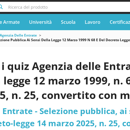
Ricerca del prodotto
e Armate
Università
Scuola
Lavoro
Certifica
Agenzia Delle Entrate
ezione Pubblica Ai Sensi Della Legge 12 Marzo 1999 N 68 E Del Decreto Legg
 quiz Agenzia delle Entra
a legge 12 marzo 1999, n. 
, n. 25, convertito con mo
5, n. 69, per l’assunzio
 Entrate - Selezione pubblica, ai
per l’area assistenti, fami
eto-legge 14 marzo 2025, n. 25, c