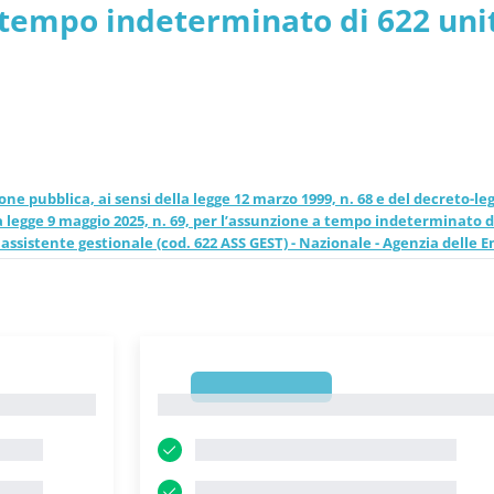
a tempo indeterminato di 622 uni
 GEST) - Nazionale - Agenz
i assistente gestionale (cod. 622
iornati
- PDF
ione pubblica, ai sensi della legge 12 marzo 1999, n. 68 e del decreto-le
a legge 9 maggio 2025, n. 69, per l’assunzione a tempo indeterminato d
i assistente gestionale (cod. 622 ASS GEST) - Nazionale - Agenzia delle 
1
1