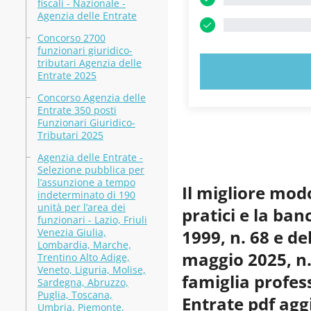
fiscali - Nazionale -
Agenzia delle Entrate
Concorso 2700
funzionari giuridico-
tributari Agenzia delle
PROVA
Entrate 2025
Concorso Agenzia delle
Entrate 350 posti
Funzionari Giuridico-
Tributari 2025
Agenzia delle Entrate -
Selezione pubblica per
l’assunzione a tempo
Il migliore mod
indeterminato di 190
unità per l’area dei
pratici e la ban
funzionari - Lazio, Friuli
Venezia Giulia,
1999, n. 68 e de
Lombardia, Marche,
maggio 2025, n.
Trentino Alto Adige,
Veneto, Liguria, Molise,
famiglia profess
Sardegna, Abruzzo,
Puglia, Toscana,
Entrate pdf agg
Umbria, Piemonte,