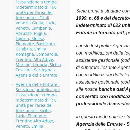
l’assunzione a tempo
indeterminato di 190
Siete pronti a studiare co
unità per l’area dei
funzionari - Friuli
1999, n. 68 e del decret
Venezia Giulia, Lazio,
indeterminato di 622 unit
Veneto, Campania,
Entrate in formato pdf
, p
Abruzzo, Puglia,
Liguria, Molise,
Piemonte, Basilicata,
I nostri test pratici Agenz
Calabria, Emilia
con modificazioni dalla le
Romagna, Lombardia,
Trentino Alto Adige,
assistente gestionale (cod
Marche, Umbria, Sicilia,
di superare l’esame Agenzi
Toscana, Sardegna -
Agenzia delle Entrate
con modificazioni dalla le
assistente gestionale (co
Agenzia delle Entrate -
Selezione pubblica per
alle nostre
banche dati Ag
l’assunzione a tempo
convertito con modificazi
indeterminato di 190
professionale di assiste
unità per l’area dei
funzionari - Sicilia,
Lazio, Piemonte,
In questo modo potrete st
Trentino Alto Adige,
Agenzia delle Entrate - S
Veneto, Emilia