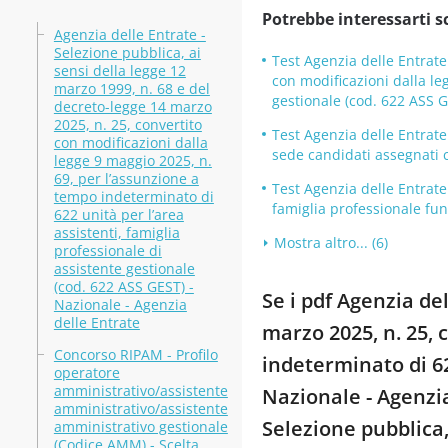
Potrebbe interessarti s
Agenzia delle Entrate -
Selezione pubblica, ai
Test Agenzia delle Entrate
sensi della legge 12
con modificazioni dalla le
marzo 1999, n. 68 e del
gestionale (cod. 622 ASS G
decreto-legge 14 marzo
2025, n. 25, convertito
Test Agenzia delle Entrat
con modificazioni dalla
sede candidati assegnati c
legge 9 maggio 2025, n.
69, per l’assunzione a
Test Agenzia delle Entrate
tempo indeterminato di
famiglia professionale funzi
622 unità per l’area
assistenti, famiglia
Mostra altro... (6)
professionale di
assistente gestionale
(cod. 622 ASS GEST) -
Se i pdf Agenzia de
Nazionale - Agenzia
delle Entrate
marzo 2025, n. 25, 
Concorso RIPAM - Profilo
indeterminato di 62
operatore
amministrativo/assistente
Nazionale - Agenzia
amministrativo/assistente
Selezione pubblica,
amministrativo gestionale
(Codice AMM) - Scelta