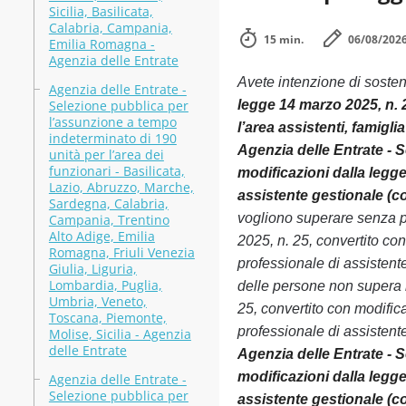
Sicilia, Basilicata,
Calabria, Campania,
15 min.
06/08/202
Emilia Romagna -
Agenzia delle Entrate
Avete intenzione di soste
Agenzia delle Entrate -
Selezione pubblica per
legge 14 marzo 2025, n. 
l’assunzione a tempo
l’area assistenti, famigl
indeterminato di 190
Agenzia delle Entrate - S
unità per l’area dei
funzionari - Basilicata,
modificazioni dalla legge
Lazio, Abruzzo, Marche,
assistente gestionale (c
Sardegna, Calabria,
vogliono superare senza p
Campania, Trentino
Alto Adige, Emilia
2025, n. 25, convertito co
Romagna, Friuli Venezia
professionale di assistent
Giulia, Liguria,
Lombardia, Puglia,
delle persone non supera l
Umbria, Veneto,
25, convertito con modific
Toscana, Piemonte,
professionale di assistent
Molise, Sicilia - Agenzia
delle Entrate
Agenzia delle Entrate - S
modificazioni dalla legge
Agenzia delle Entrate -
Selezione pubblica per
assistente gestionale (c