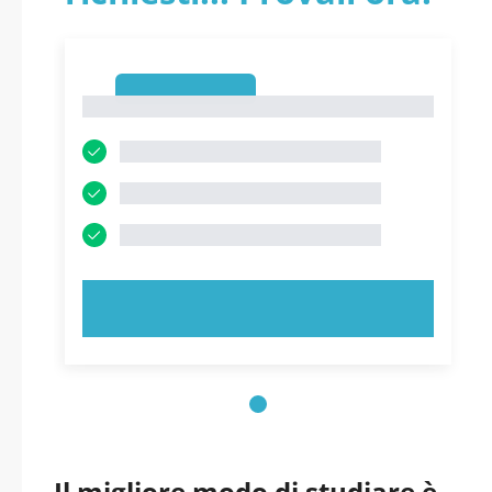
1
1
PROVA ORA!
Il migliore modo di studiare è