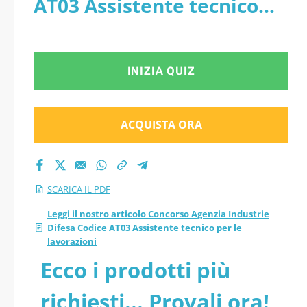
AT03 Assistente tecnico
per le lavorazioni pdf
per le lavorazioni - PDF
versione 2026
INIZIA QUIZ
aggiornati
ACQUISTA ORA
SCARICA IL PDF
Leggi il nostro articolo Concorso Agenzia Industrie
Difesa Codice AT03 Assistente tecnico per le
lavorazioni
Ecco i prodotti più
richiesti... Provali ora!