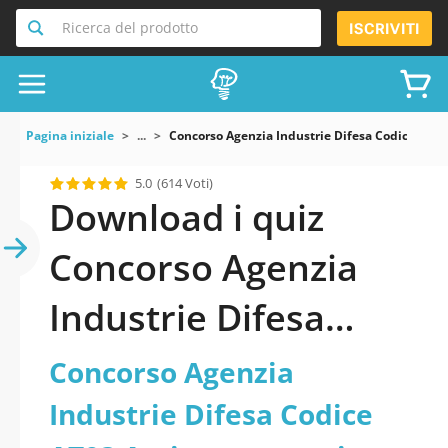
Ricerca del prodotto
ISCRIVITI
Pagina iniziale
...
Concorso Agenzia Industrie Difesa Codice AT03 
5.0
(614 Voti)
Download i quiz
Concorso Agenzia
Industrie Difesa
Codice AT03
Concorso Agenzia
Assistente tecnico
Industrie Difesa Codice