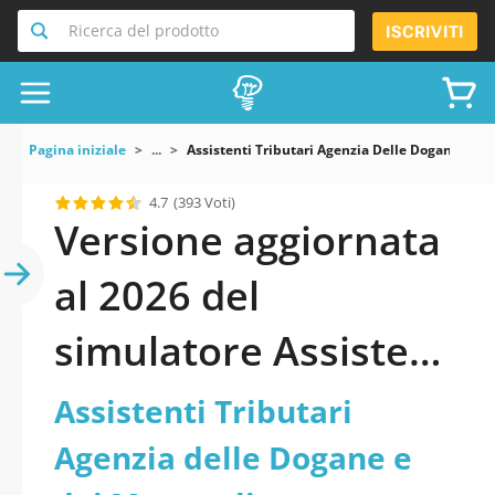
Ricerca del prodotto
ISCRIVITI
Pagina iniziale
...
Assistenti Tributari Agenzia Delle Dogane E De
4.7
(393 Voti)
Versione aggiornata
al 2026 del
simulatore Assistenti
Tributari Agenzia
Assistenti Tributari
delle Dogane e dei
Agenzia delle Dogane e