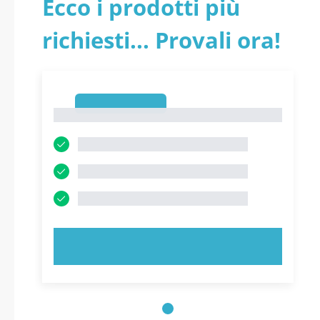
Ecco i prodotti più
richiesti... Provali ora!
1
1
PROVA ORA!