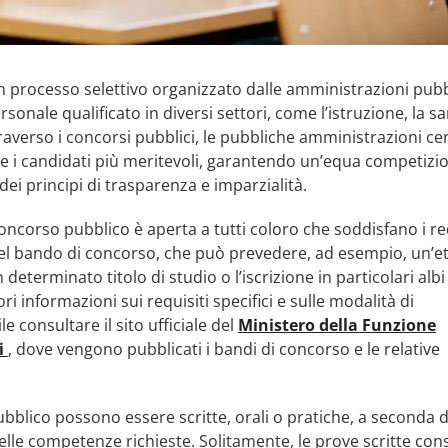
n processo selettivo organizzato dalle amministrazioni pub
onale qualificato in diversi settori, come l’istruzione, la san
Attraverso i concorsi pubblici, le pubbliche amministrazioni c
e i candidati più meritevoli, garantendo un’equa competizio
 dei principi di trasparenza e imparzialità.
oncorso pubblico è aperta a tutti coloro che soddisfano i req
nel bando di concorso, che può prevedere, ad esempio, un’e
determinato titolo di studio o l’iscrizione in particolari albi
i informazioni sui requisiti specifici e sulle modalità di
e consultare il sito ufficiale del
Ministero della Funzione
i
, dove vengono pubblicati i bandi di concorso e le relative
bblico possono essere scritte, orali o pratiche, a seconda d
delle competenze richieste. Solitamente, le prove scritte con