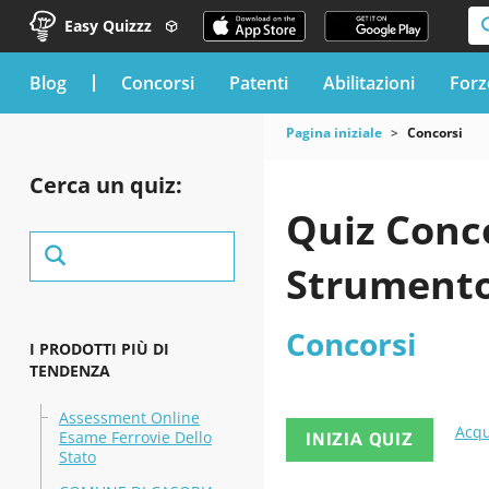
Easy Quizzz
blog
Concorsi
Patenti
Abilitazioni
Forz
Pagina iniziale
Concorsi
Cerca un quiz:
Quiz Conco
Strumento 
Concorsi
I PRODOTTI PIÙ DI
TENDENZA
Assessment Online
Acqu
Esame Ferrovie Dello
INIZIA QUIZ
Stato