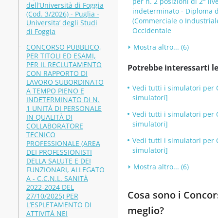
per n. 2 posizioni di 2° li
dell’Università di Foggia
indeterminato - Diploma di
(Cod. 3/2026) - Puglia -
(Commerciale o Industriale)
Universita’ degli Studi
Occidentale
di Foggia
CONCORSO PUBBLICO,
Mostra altro... (6)
PER TITOLI ED ESAMI,
PER IL RECLUTAMENTO
Potrebbe interessarti le
CON RAPPORTO DI
LAVORO SUBORDINATO
Vedi tutti i simulatori pe
A TEMPO PIENO E
simulatori]
INDETERMINATO DI N.
1 UNITÀ DI PERSONALE
Vedi tutti i simulatori pe
IN QUALITÀ DI
simulatori]
COLLABORATORE
TECNICO
Vedi tutti i simulatori pe
PROFESSIONALE (AREA
simulatori]
DEI PROFESSIONISTI
DELLA SALUTE E DEI
Mostra altro... (6)
FUNZIONARI, ALLEGATO
A - C.C.N.L. SANITÀ
2022-2024 DEL
Cosa sono i Concors
27/10/2025) PER
L’ESPLETAMENTO DI
meglio?
ATTIVITÀ NEI