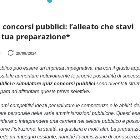
concorsi pubblici: l’alleato che stavi
a tua preparazione*
3
29/08/2024
bblico può essere un’impresa impegnativa, ma con il giusto app
ssibile aumentare notevolmente le proprie possibilità di succes
blici
e
simulatore quiz concorsi pubblici
sono diventati strum
para ad affrontare queste prove selettive.
ami competitivi ideati per valutare le competenze e le abilità de
mere personale nelle varie amministrazioni pubbliche. Questi es
desiderano intraprendere una carriera nel settore pubblico e poss
ome l’istruzione, la sanità, la giustizia e molti altri. La preparaz
iede un impegno costante, nonché l’acquisizione di conoscenz