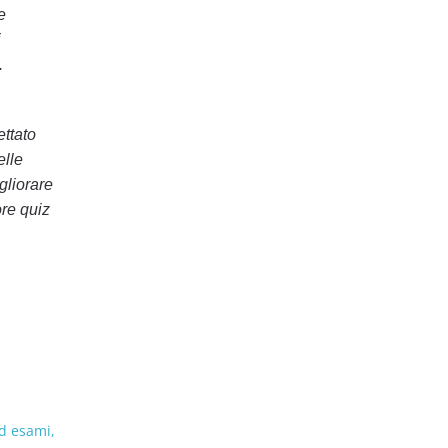
e
i
.
ettato
elle
gliorare
ore quiz
ed esami,