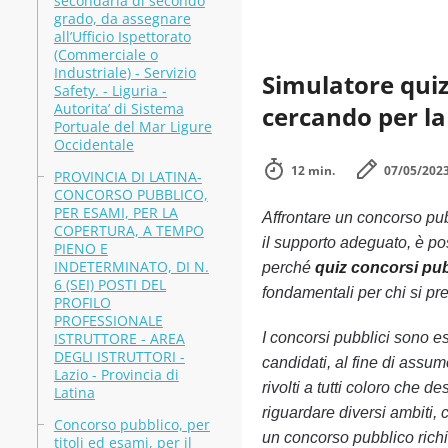
secondaria di secondo
grado, da assegnare
all’Ufficio Ispettorato
(Commerciale o
Industriale) - Servizio
Simulatore quiz 
Safety. - Liguria -
Autorita’ di Sistema
cercando per l
Portuale del Mar Ligure
Occidentale
12 min.
07/05/202
PROVINCIA DI LATINA-
CONCORSO PUBBLICO,
PER ESAMI, PER LA
Affrontare un concorso pu
COPERTURA, A TEMPO
il supporto adeguato, è po
PIENO E
INDETERMINATO, DI N.
perché
quiz concorsi pub
6 (SEI) POSTI DEL
fondamentali per chi si pre
PROFILO
PROFESSIONALE
ISTRUTTORE - AREA
I concorsi pubblici sono es
DEGLI ISTRUTTORI -
candidati, al fine di assu
Lazio - Provincia di
rivolti a tutti coloro che 
Latina
riguardare diversi ambiti, c
Concorso pubblico, per
un concorso pubblico rich
titoli ed esami, per il