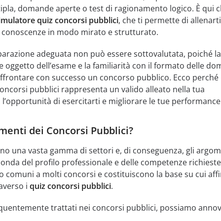
ltipla, domande aperte o test di ragionamento logico. È qui 
imulatore quiz concorsi pubblici
, che ti permette di allenarti
e conoscenze in modo mirato e strutturato.
parazione adeguata non può essere sottovalutata, poiché la
 oggetto dell’esame e la familiarità con il formato delle d
ffrontare con successo un concorso pubblico. Ecco perché i
oncorsi pubblici rappresenta un valido alleato nella tua
l’opportunità di esercitarti e migliorare le tue performance
menti dei Concorsi Pubblici?
ono una vasta gamma di settori e, di conseguenza, gli argom
conda del profilo professionale e delle competenze richieste
o comuni a molti concorsi e costituiscono la base su cui affi
averso i
quiz concorsi pubblici
.
equentemente trattati nei concorsi pubblici, possiamo anno