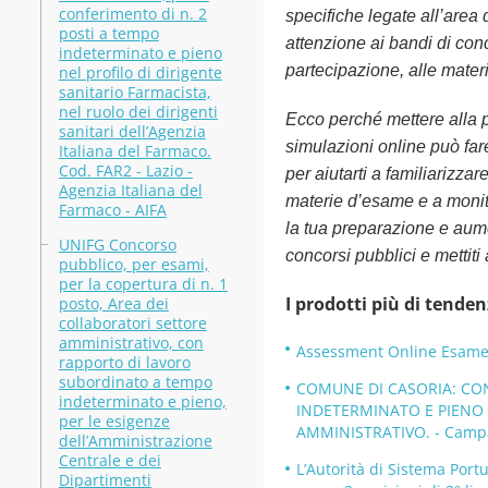
conferimento di n. 2
specifiche legate all’area
posti a tempo
attenzione ai bandi di conc
indeterminato e pieno
partecipazione, alle mater
nel profilo di dirigente
sanitario Farmacista,
nel ruolo dei dirigenti
Ecco perché mettere alla p
sanitari dell’Agenzia
simulazioni online può fare
Italiana del Farmaco.
Cod. FAR2 - Lazio -
per aiutarti a familiarizza
Agenzia Italiana del
materie d’esame e a monito
Farmaco - AIFA
la tua preparazione e aume
UNIFG Concorso
concorsi pubblici e mettiti 
pubblico, per esami,
per la copertura di n. 1
I prodotti più di tenden
posto, Area dei
collaboratori settore
amministrativo, con
Assessment Online Esame 
rapporto di lavoro
subordinato a tempo
COMUNE DI CASORIA: CON
indeterminato e pieno,
INDETERMINATO E PIENO D
per le esigenze
AMMINISTRATIVO. - Campa
dell’Amministrazione
Centrale e dei
L’Autorità di Sistema Port
Dipartimenti