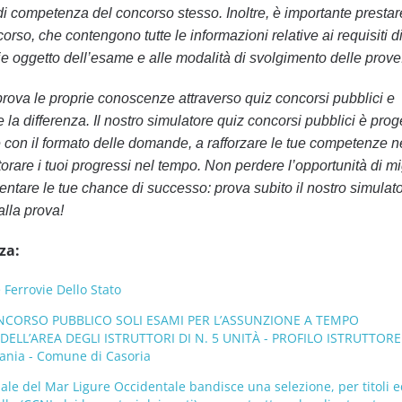
 di competenza del concorso stesso. Inoltre, è importante prestar
orso, che contengono tutte le informazioni relative ai requisiti d
ie oggetto dell’esame e alle modalità di svolgimento delle prove
rova le proprie conoscenze attraverso quiz concorsi pubblici e
 la differenza. Il nostro simulatore quiz concorsi pubblici è prog
re con il formato delle domande, a rafforzare le tue competenze n
rare i tuoi progressi nel tempo. Non perdere l’opportunità di mi
ntare le tue chance di successo: prova subito il nostro simulat
alla prova!
za:
Ferrovie Dello Stato
CORSO PUBBLICO SOLI ESAMI PER L’ASSUNZIONE A TEMPO
ELL’AREA DEGLI ISTRUTTORI DI N. 5 UNITÀ - PROFILO ISTRUTTORE
nia - Comune di Casoria
uale del Mar Ligure Occidentale bandisce una selezione, per titoli 