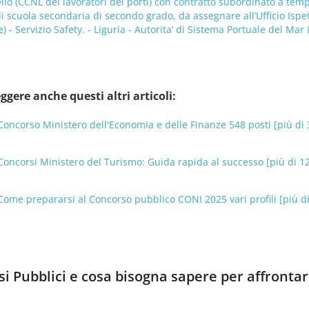
vello (CCNL dei lavoratori dei porti) con contratto subordinato a tem
 scuola secondaria di secondo grado, da assegnare all’Ufficio Ispe
 - Servizio Safety. - Liguria - Autorita’ di Sistema Portuale del Mar
ggere anche questi altri articoli:
r Concorso Ministero dell'Economia e delle Finanze 548 posti [più di 
r Concorsi Ministero del Turismo: Guida rapida al successo [più di 1
r Come prepararsi al Concorso pubblico CONI 2025 vari profili [più di
i Pubblici e cosa bisogna sapere per affrontarl