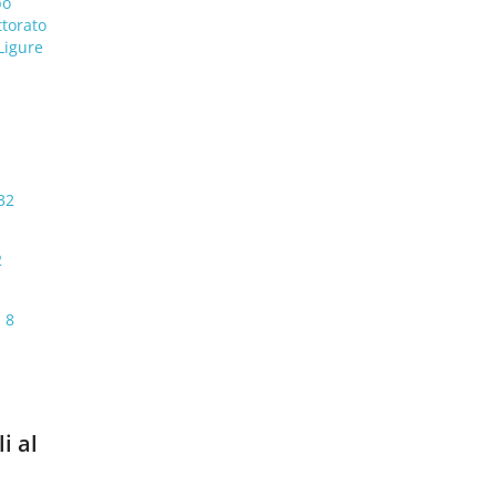
po
ttorato
 Ligure
32
2
 8
i al