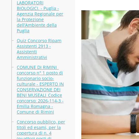
LABORATORI
BIOLOGICI. - Puglia -
Agenzia Regionale per
la Protezione
dell’Ambiente della
Puglia
Quiz Concorso Ripam
Assistenti 2913 -
Assistenti
Amministrativi
COMUNE DI RIMINI_
concorso n° 1 posto di
funzionario socio-
culturale - ESPERTO IN
CONSERVAZIONE DEI
BENI MUSEALI_Codice
concorso: 2026-114-3 -
Emilia Romagna -
Comune di Rimini
Concorso pubblico, per
titoli ed esami, per la
copertura di n. 4
(quattro) posti di