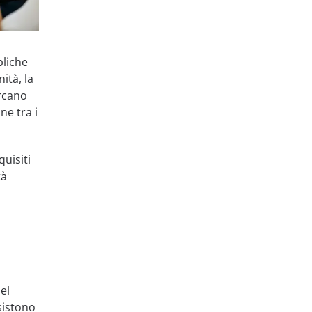
bliche
ità, la
ercano
ne tra i
uisiti
tà
el
sistono