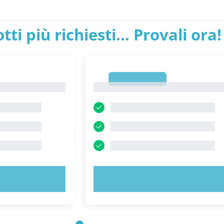
tti più richiesti... Provali ora!
1
1
ORA!
PROVA ORA!