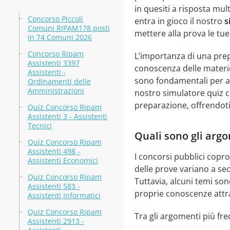
in quesiti a risposta mu
Concorso Piccoli
entra in gioco il nostro
s
Comuni RIPAM178 posti
mettere alla prova le tu
in 74 Comuni 2026
Concorso Ripam
L’importanza di una pre
Assistenti 3397
conoscenza delle materie
Assistenti -
sono fondamentali per a
Ordinamenti delle
Amministrazioni
nostro simulatore quiz c
preparazione, offrendoti 
Quiz Concorso Ripam
Assistenti 3 - Assistenti
Tecnici
Quali sono gli argo
Quiz Concorso Ripam
Assistenti 498 -
I concorsi pubblici copr
Assistenti Economici
delle prove variano a se
Quiz Concorso Ripam
Tuttavia, alcuni temi son
Assistenti 583 -
proprie conoscenze attr
Assistenti Informatici
Quiz Concorso Ripam
Tra gli argomenti più fr
Assistenti 2913 -