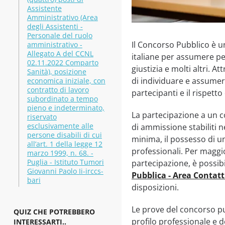
Assistente
Amministrativo (Area
degli Assistenti -
Personale del ruolo
Il Concorso Pubblico è u
amministrativo -
Allegato A del CCNL
italiane per assumere pers
02.11.2022 Comparto
giustizia e molti altri. 
Sanità), posizione
di individuare e assumer
economica iniziale, con
contratto di lavoro
partecipanti e il rispetto
subordinato a tempo
pieno e indeterminato,
La partecipazione a un c
riservato
esclusivamente alle
di ammissione stabiliti 
persone disabili di cui
minima, il possesso di un 
all’art. 1 della legge 12
professionali. Per maggior
marzo 1999, n. 68. -
Puglia - Istituto Tumori
partecipazione, è possibil
Giovanni Paolo Ii-irccs-
Pubblica - Area Contatt
bari
disposizioni.
Le prove del concorso pu
QUIZ CHE POTREBBERO
profilo professionale e 
INTERESSARTI..