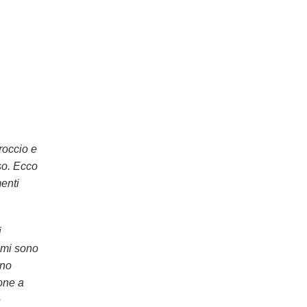
roccio e
so. Ecco
enti
i
ami sono
ono
ione a
e