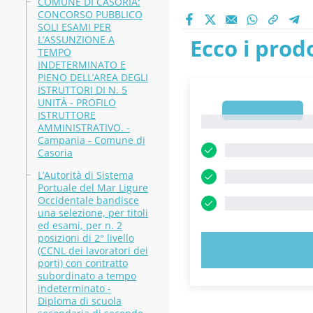
COMUNE DI CASORIA:
CONCORSO PUBBLICO
SOLI ESAMI PER
L’ASSUNZIONE A
Ecco i prodo
TEMPO
INDETERMINATO E
PIENO DELL’AREA DEGLI
ISTRUTTORI DI N. 5
UNITÀ - PROFILO
1
ISTRUTTORE
1
AMMINISTRATIVO. -
Campania - Comune di
Casoria
L’Autorità di Sistema
Portuale del Mar Ligure
Occidentale bandisce
una selezione, per titoli
ed esami, per n. 2
posizioni di 2° livello
PROVA 
(CCNL dei lavoratori dei
porti) con contratto
subordinato a tempo
indeterminato -
Diploma di scuola