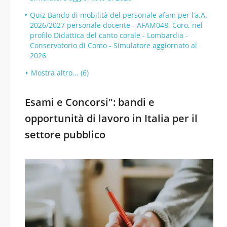
Quiz Bando di mobilità del personale afam per l’a.A.
2026/2027 personale docente - AFAM048, Coro, nel
profilo Didattica del canto corale - Lombardia -
Conservatorio di Como - Simulatore aggiornato al
2026
Mostra altro... (6)
Esami e Concorsi": bandi e
opportunità di lavoro in Italia per il
settore pubblico