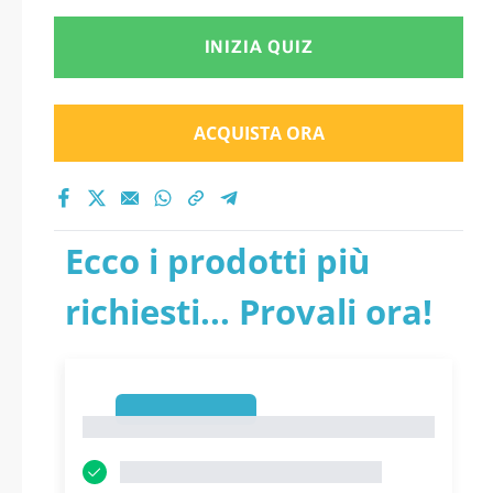
INIZIA QUIZ
ACQUISTA ORA
Ecco i prodotti più
richiesti... Provali ora!
1
1