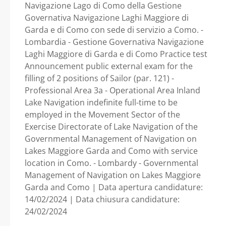
di Como, con sede di
Navigazione Lago di Como della Gestione
Governativa Navigazione Laghi Maggiore di
Garda e di Como con sede di servizio a Como. -
servizio a Como. -
Lombardia - Gestione Governativa Navigazione
Laghi Maggiore di Garda e di Como Practice test
Lombardia -
Announcement public external exam for the
filling of 2 positions of Sailor (par. 121) -
Gestione
Professional Area 3a - Operational Area Inland
Lake Navigation indefinite full-time to be
Governativa
employed in the Movement Sector of the
Exercise Directorate of Lake Navigation of the
Navigazione Laghi
Governmental Management of Navigation on
Lakes Maggiore Garda and Como with service
Maggiore, di Garda e
location in Como. - Lombardy - Governmental
Management of Navigation on Lakes Maggiore
di Como
Garda and Como | Data apertura candidature:
14/02/2024 | Data chiusura candidature:
24/02/2024