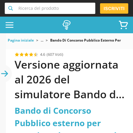
Ricerca del prodotto
ISCRIVITI
Pagina iniziale
...
Bando Di Concorso Pubblico Esterno Per Esami 
4.6
(607 Voti)
Versione aggiornata
al 2026 del
simulatore Bando di
Concorso Pubblico
Bando di Concorso
esterno per esami
Pubblico esterno per