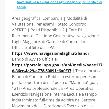
time da adibire nel
Governativa Navigazione Laghi Maggiore, di Garda e di
della Navigazione Lago di
Como
Como della Gestione
Settore Movimento
Area geografica: Lombardia | Modalità di
Governativa Navigazione
Valutazione: Per esami | Stato Concorso:
della Direzione di
APERTO | Posti Disponibili: 2 | Ente Di
Laghi Maggiore, di Garda e
Riferimento: Gestione Governativa Navigazione
Esercizio della
Laghi Maggiore, di Garda e di Como | Link
di Como, con sede di
Ufficiale al Sito della PA:
Navigazione Lago di
https://www.navigazionelaghi.it/bandi
|
servizio a Como. -
Bando di Avviso Ufficiale:
Como della Gestione
Lombardia - Gestione
https://portale.inpa.gov.it/api/media/aaee137
d-36cc-4a29-a778-50891e6a0f37
| Test di pratica
Governativa
Governativa Navigazione
Bando di Concorso Pubblico esterno per esami
per la copertura di n. 2 posti di “Marinaio” (par.
Laghi Maggiore, di Garda e
Navigazione Laghi
121) - Area professionale 3a - Area Operativa
Esercizio Navigazione Interna Lacuale a tempo
di Como
Maggiore, di Garda e
indeterminato full-time da adibire nel Settore
Movimento della Direzione di Esercizio della