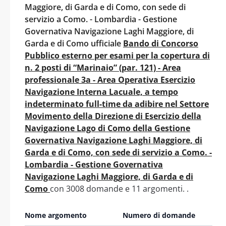
Maggiore, di Garda e di Como, con sede di
servizio a Como. - Lombardia - Gestione
Governativa Navigazione Laghi Maggiore, di
Garda e di Como ufficiale
Bando di Concorso
Pubblico esterno per esami per la copertura di
n. 2 posti di “Marinaio” (par. 121) - Area
professionale 3a - Area Operativa Esercizio
Navigazione Interna Lacuale, a tempo
indeterminato full-time da adibire nel Settore
Movimento della Direzione di Esercizio della
Navigazione Lago di Como della Gestione
Governativa Navigazione Laghi Maggiore, di
Garda e di Como, con sede di servizio a Como. -
Lombardia - Gestione Governativa
Navigazione Laghi Maggiore, di Garda e di
Como
con 3008 domande e 11 argomenti. .
Nome argomento
Numero di domande