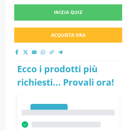
INIZIA QUIZ
ACQUISTA ORA
Ecco i prodotti più
richiesti... Provali ora!
1
1