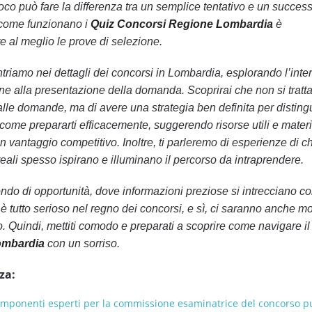
oco può fare la differenza tra un semplice tentativo e un succes
e come funzionano i
Quiz Concorsi Regione Lombardia
è
e al meglio le prove di selezione.
ntriamo nei dettagli dei concorsi in Lombardia, esplorando l’inte
e alla presentazione della domanda. Scoprirai che non si tratta
lle domande, ma di avere una strategia ben definita per distingu
come prepararti efficacemente, suggerendo risorse utili e materia
 vantaggio competitivo. Inoltre, ti parleremo di esperienze di ch
e reali spesso ispirano e illuminano il percorso da intraprendere.
ndo di opportunità, dove informazioni preziose si intrecciano c
è tutto serioso nel regno dei concorsi, e sì, ci saranno anche m
o. Quindi, mettiti comodo e preparati a scoprire come navigare 
ombardia
con un sorriso.
za:
omponenti esperti per la commissione esaminatrice del concorso p