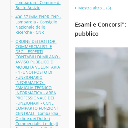
Lombardia - Comune di
Busto Arsizio
Mostra altro... (6)
400.57 IMM PNRR CNR -
Lombardia - Consiglio
Esami e Concorsi": b
Nazionale delle
Ricerche - CNR
pubblico
ORDINE DEI DOTTORI
COMMERCIALISTI E
DEGLI ESPERTI
CONTABILI DI MILANO -
AVVISO PUBBLICO DI
MOBILITÀ VOLONTARIA
- 1 (UNO) POSTO DI
FUNZIONARIO
INFORMATICO -
FAMIGLIA TECNICO
INFORMATICA - AREA
PROFESSIONALE DEI
FUNZIONARI - CCNL
COMPARTO FUNZIONI
CENTRALI - Lombardia -
Ordine dei Dottori
Commercialisti e degli