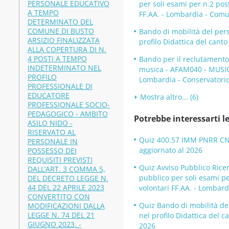
PERSONALE EDUCATIVO
per soli esami per n.2 post
A TEMPO
FF.AA. - Lombardia - Com
DETERMINATO DEL
COMUNE DI BUSTO
Bando di mobilità del per
ARSIZIO FINALIZZATA
profilo Didattica del cant
ALLA COPERTURA DI N.
4 POSTI A TEMPO
Bando per il reclutamento
INDETERMINATO NEL
musica - AFAM040 - MUSI
PROFILO
Lombardia - Conservatori
PROFESSIONALE DI
EDUCATORE
Mostra altro... (6)
PROFESSIONALE SOCIO-
PEDAGOGICO - AMBITO
Potrebbe interessarti le
ASILO NIDO -
RISERVATO AL
Quiz 400.57 IMM PNRR CNR 
PERSONALE IN
aggiornato al 2026
POSSESSO DEI
REQUISITI PREVISTI
Quiz Avviso Pubblico Rice
DALL’ART. 3 COMMA 5,
pubblico per soli esami per
DEL DECRETO LEGGE N.
44 DEL 22 APRILE 2023
volontari FF.AA. - Lombar
CONVERTITO CON
Quiz Bando di mobilità de
MODIFICAZIONI DALLA
LEGGE N. 74 DEL 21
nel profilo Didattica del 
GIUGNO 2023. -
2026