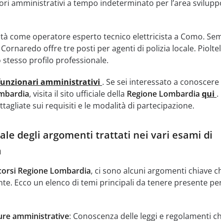
ori amministrativi a tempo indeterminato per l’area svilupp
tà come operatore esperto tecnico elettricista a Como. Se
ornaredo offre tre posti per agenti di polizia locale. Pioltel
 stesso profilo professionale.
funzionari amministrativi
. Se sei interessato a conoscere 
mbardia
, visita il sito ufficiale della
Regione Lombardia
qui
.
tagliate sui requisiti e le modalità di partecipazione.
le degli argomenti trattati nei vari esami di
a
orsi Regione Lombardia
, ci sono alcuni argomenti chiave c
. Ecco un elenco di temi principali da tenere presente per
re amministrative
: Conoscenza delle leggi e regolamenti c