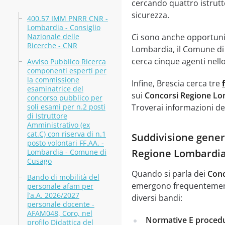
cercando quattro istrutt
sicurezza.
400.57 IMM PNRR CNR -
Lombardia - Consiglio
Nazionale delle
Ci sono anche opportuni
Ricerche - CNR
Lombardia, il Comune di C
cerca cinque agenti nello
Avviso Pubblico Ricerca
componenti esperti per
la commissione
Infine, Brescia cerca tre
esaminatrice del
sui
Concorsi Regione Lo
concorso pubblico per
soli esami per n.2 posti
Troverai informazioni det
di Istruttore
Amministrativo (ex
cat.C) con riserva di n.1
Suddivisione genera
posto volontari FF.AA. -
Regione Lombardi
Lombardia - Comune di
Cusago
Quando si parla dei
Conc
Bando di mobilità del
emergono frequentemente
personale afam per
l’a.A. 2026/2027
diversi bandi:
personale docente -
AFAM048, Coro, nel
Normative E procedu
profilo Didattica del