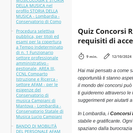
MUSICOLOGIA E STORIA
DELLA MUSICA nel
profilo STORIA DELLA
MUSICA - Lombardia -
Conservatorio di Como
Quiz Concorsi R
Procedura selettiva
pubblica, per titoli ed
requisiti di acc
esami per la copertura
a Tempo Indeterminato
di n. 1 Funzionario
9 min.
12/10/2024
settore professionale
amministrativo -
gestionale, AREA III,
Hai mai pensato a come s
CCNL Comparto
opportunità ti stanno aspe
Istruzione e Ricerca -
settore AFAM - per le
il mondo dei concorsi può 
esigenze del
ti guideremo attraverso le 
Conservatorio di
musica Campiani di
suggerimenti per aiutarti a
Mantova - Lombardia -
Conservatorio Statale di
In Lombardia, i
Concorsi
Musica Lucio Campiani
stabile e gratificante. Og
BANDO DI MOBILITÀ
spaziano dalla burocrazia 
DEL PERSONALE AFAM