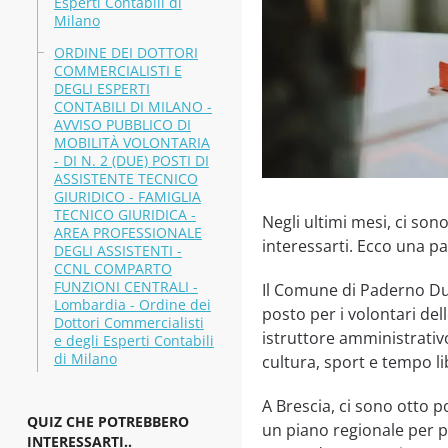
Esperti Contabili di
Milano
ORDINE DEI DOTTORI
COMMERCIALISTI E
DEGLI ESPERTI
CONTABILI DI MILANO -
AVVISO PUBBLICO DI
MOBILITÀ VOLONTARIA
- DI N. 2 (DUE) POSTI DI
ASSISTENTE TECNICO
GIURIDICO - FAMIGLIA
TECNICO GIURIDICA -
Negli ultimi mesi, ci so
AREA PROFESSIONALE
interessarti. Ecco una pa
DEGLI ASSISTENTI -
CCNL COMPARTO
FUNZIONI CENTRALI -
Il Comune di Paderno Dug
Lombardia - Ordine dei
posto per i volontari de
Dottori Commercialisti
istruttore amministrativo
e degli Esperti Contabili
di Milano
cultura, sport e tempo li
A Brescia, ci sono otto p
QUIZ CHE POTREBBERO
un piano regionale per po
INTERESSARTI..