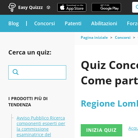
Easy Quizzz
blog
Concorsi
Patenti
Abilitazioni
Forz
Pagina iniziale
Concorsi
Cerca un quiz:
Quiz Conc
Come part
I PRODOTTI PIÙ DI
Regione Lom
TENDENZA
Avviso Pubblico Ricerca
componenti esperti per
Acqu
la commissione
INIZIA QUIZ
esaminatrice del