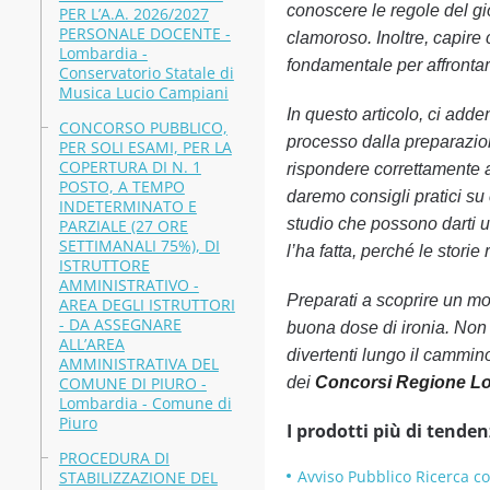
conoscere le regole del gi
PER L’A.A. 2026/2027
PERSONALE DOCENTE -
clamoroso. Inoltre, capir
Lombardia -
fondamentale per affrontar
Conservatorio Statale di
Musica Lucio Campiani
In questo articolo, ci adde
CONCORSO PUBBLICO,
processo dalla preparazion
PER SOLI ESAMI, PER LA
COPERTURA DI N. 1
rispondere correttamente a
POSTO, A TEMPO
daremo consigli pratici su 
INDETERMINATO E
studio che possono darti un
PARZIALE (27 ORE
SETTIMANALI 75%), DI
l’ha fatta, perché le stori
ISTRUTTORE
AMMINISTRATIVO -
Preparati a scoprire un mo
AREA DEGLI ISTRUTTORI
- DA ASSEGNARE
buona dose di ironia. Non 
ALL’AREA
divertenti lungo il cammin
AMMINISTRATIVA DEL
COMUNE DI PIURO -
dei
Concorsi Regione L
Lombardia - Comune di
Piuro
I prodotti più di tenden
PROCEDURA DI
Avviso Pubblico Ricerca c
STABILIZZAZIONE DEL