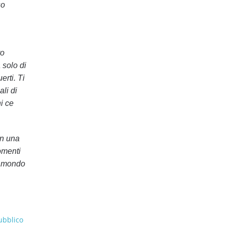
so
ro
 solo di
erti. Ti
li di
i ce
on una
omenti
il mondo
ubblico