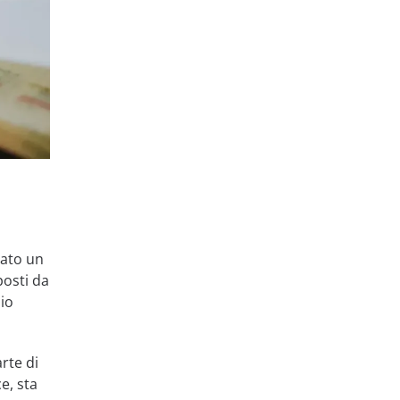
vato un
posti da
zio
rte di
e, sta