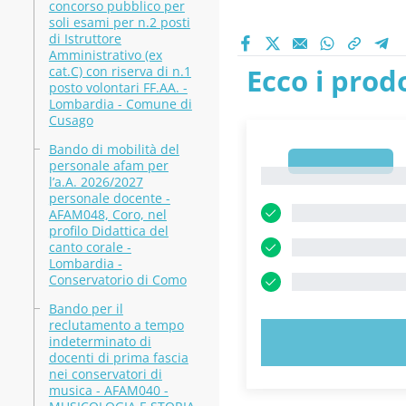
concorso pubblico per
soli esami per n.2 posti
di Istruttore
Amministrativo (ex
Ecco i prodo
cat.C) con riserva di n.1
posto volontari FF.AA. -
Lombardia - Comune di
Cusago
Bando di mobilità del
1
personale afam per
1
l’a.A. 2026/2027
personale docente -
AFAM048, Coro, nel
profilo Didattica del
canto corale -
Lombardia -
Conservatorio di Como
Bando per il
reclutamento a tempo
indeterminato di
PROVA 
docenti di prima fascia
nei conservatori di
musica - AFAM040 -