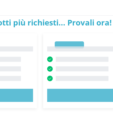
tti più richiesti... Provali ora!
1
1
ORA!
PROVA ORA!