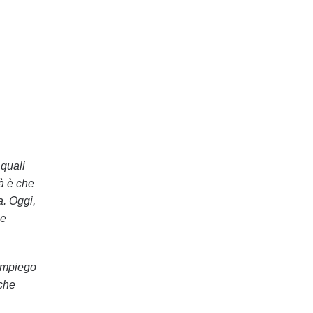
 quali
tà è che
a. Oggi,
 e
impiego
 che