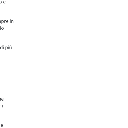
o e
mpre in
lo
di più
he
 i
he