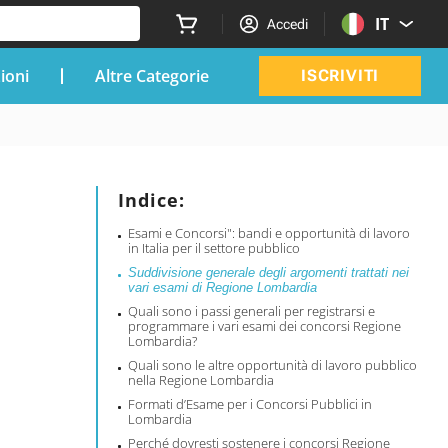
IT
Accedi
zioni
Altre Categorie
ISCRIVITI
Indice:
Esami e Concorsi": bandi e opportunità di lavoro
in Italia per il settore pubblico
Suddivisione generale degli argomenti trattati nei
vari esami di Regione Lombardia
Quali sono i passi generali per registrarsi e
programmare i vari esami dei concorsi Regione
Lombardia?
Quali sono le altre opportunità di lavoro pubblico
nella Regione Lombardia
Formati d’Esame per i Concorsi Pubblici in
Lombardia
Perché dovresti sostenere i concorsi Regione