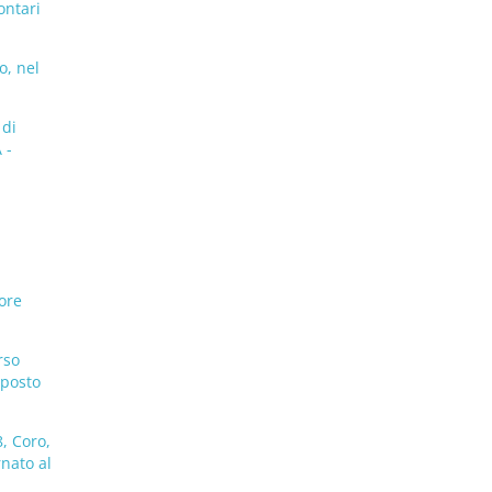
ontari
o, nel
 di
 -
ore
rso
 posto
, Coro,
rnato al