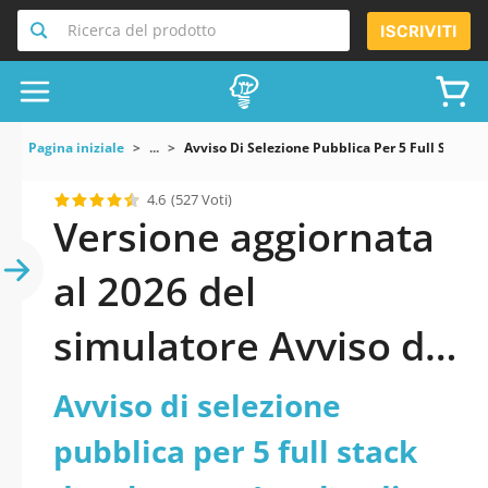
Ricerca del prodotto
ISCRIVITI
Pagina iniziale
...
Avviso Di Selezione Pubblica Per 5 Full Stack
4.6
(527 Voti)
Versione aggiornata
al 2026 del
simulatore Avviso di
selezione pubblica
Avviso di selezione
per 5 full stack
pubblica per 5 full stack