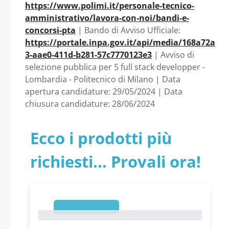
https://www.polimi.it/personale-tecnico-
amministrativo/lavora-con-noi/bandi-e-
concorsi-pta
| Bando di Avviso Ufficiale:
https://portale.inpa.gov.it/api/media/168a72a
3-aae0-411d-b281-57c7770123e3
| Avviso di
selezione pubblica per 5 full stack developper -
Lombardia - Politecnico di Milano | Data
apertura candidature: 29/05/2024 | Data
chiusura candidature: 28/06/2024
Ecco i prodotti più
richiesti... Provali ora!
1
1