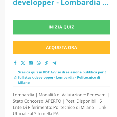
developper - Lombardia -
developper -
Politecnico di Milano
Lombardia -
INIZIA QUIZ
Politecnico di Milano
ACQUISTA ORA
Scarica quiz in PDF Avviso di selezione pubblica per 5
full stack developper - Lombardia - Politecnico di
Milano
Lombardia | Modalità di Valutazione: Per esami |
Stato Concorso: APERTO | Posti Disponibili: 5 |
Ente Di Riferimento: Politecnico di Milano | Link
Ufficiale al Sito della PA: