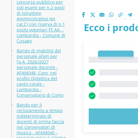
concorso pubblico per
soli esami per n.2 posti
di Istruttore
Amministrativo (ex
Ecco i prodo
cat.C) con riserva di n.1
posto volontari FF.AA. -
Lombardia - Comune di
Cusago
Bando di mobilità del
1
personale afam per
1
l’a.A. 2026/2027
personale docente -
AFAM048, Coro, nel
profilo Didattica del
canto corale -
Lombardia -
Conservatorio di Como
Bando per il
reclutamento a tempo
indeterminato di
PROVA 
docenti di prima fascia
nei conservatori di
musica - AFAM040 -