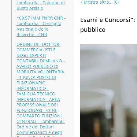
Mostra altro... (6)
Lombardia - Comune di
Busto Arsizio
400.57 IMM PNRR CNR -
Esami e Concorsi": b
Lombardia - Consiglio
pubblico
Nazionale delle
Ricerche - CNR
ORDINE DEI DOTTORI
COMMERCIALISTI E
DEGLI ESPERTI
CONTABILI DI MILANO -
AVVISO PUBBLICO DI
MOBILITÀ VOLONTARIA
- 1 (UNO) POSTO DI
FUNZIONARIO
INFORMATICO -
FAMIGLIA TECNICO
INFORMATICA - AREA
PROFESSIONALE DEI
FUNZIONARI - CCNL
COMPARTO FUNZIONI
CENTRALI - Lombardia -
Ordine dei Dottori
Commercialisti e degli