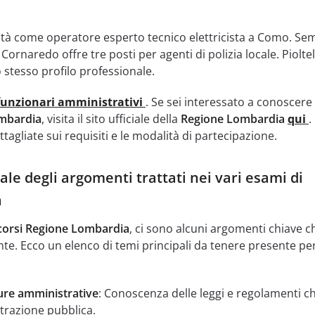
tà come operatore esperto tecnico elettricista a Como. Se
ornaredo offre tre posti per agenti di polizia locale. Pioltel
 stesso profilo professionale.
funzionari amministrativi
. Se sei interessato a conoscere 
mbardia
, visita il sito ufficiale della
Regione Lombardia
qui
.
tagliate sui requisiti e le modalità di partecipazione.
le degli argomenti trattati nei vari esami di
a
orsi Regione Lombardia
, ci sono alcuni argomenti chiave c
. Ecco un elenco di temi principali da tenere presente per
re amministrative
: Conoscenza delle leggi e regolamenti c
trazione pubblica.