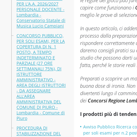
le regole del gioco può far
PER L’A.A. 2026/2027
capire come funzionano i
PERSONALE DOCENTE -
meglio le prove di selezion
Lombardia -
Conservatorio Statale di
Musica Lucio Campiani
In questo articolo, ci adde
processo dalla preparazion
CONCORSO PUBBLICO,
PER SOLI ESAMI, PER LA
rispondere correttamente a
COPERTURA DI N. 1
daremo consigli pratici su 
POSTO, A TEMPO
studio che possono darti un
INDETERMINATO E
PARZIALE (27 ORE
fatta, perché le storie rea
SETTIMANALI 75%), DI
ISTRUTTORE
Preparati a scoprire un mo
AMMINISTRATIVO -
AREA DEGLI ISTRUTTORI
buona dose di ironia. Non 
- DA ASSEGNARE
divertenti lungo il cammin
ALL’AREA
dei
Concorsi Regione Lom
AMMINISTRATIVA DEL
COMUNE DI PIURO -
Lombardia - Comune di
I prodotti più di tenden
Piuro
Avviso Pubblico Ricerca c
PROCEDURA DI
per soli esami per n.2 post
STABILIZZAZIONE DEL