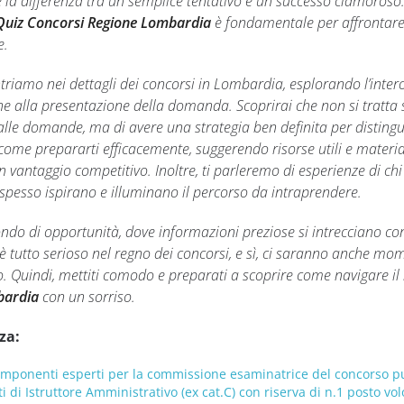
e la differenza tra un semplice tentativo e un successo clamoroso. 
Quiz Concorsi Regione Lombardia
è fondamentale per affrontare
e.
ntriamo nei dettagli dei concorsi in Lombardia, esplorando l’inter
e alla presentazione della domanda. Scoprirai che non si tratta 
lle domande, ma di avere una strategia ben definita per distingue
come prepararti efficacemente, suggerendo risorse utili e material
 vantaggio competitivo. Inoltre, ti parleremo di esperienze di chi 
li spesso ispirano e illuminano il percorso da intraprendere.
ndo di opportunità, dove informazioni preziose si intrecciano co
è tutto serioso nel regno dei concorsi, e sì, ci saranno anche mo
o. Quindi, mettiti comodo e preparati a scoprire come navigare i
bardia
con un sorriso.
za:
omponenti esperti per la commissione esaminatrice del concorso p
i di Istruttore Amministrativo (ex cat.C) con riserva di n.1 posto vol