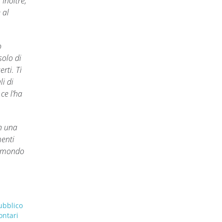
Inoltre,
 al
o
solo di
rti. Ti
i di
ce l’ha
n una
menti
l mondo
ubblico
ontari