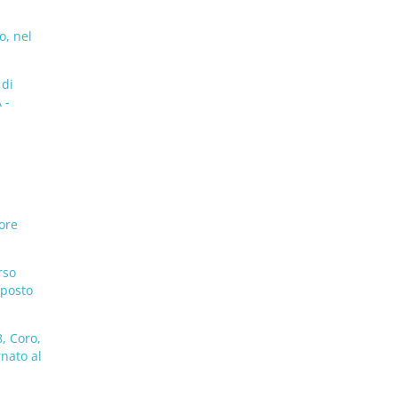
o, nel
 di
 -
ore
rso
 posto
, Coro,
rnato al