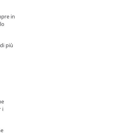
mpre in
lo
di più
he
 i
he