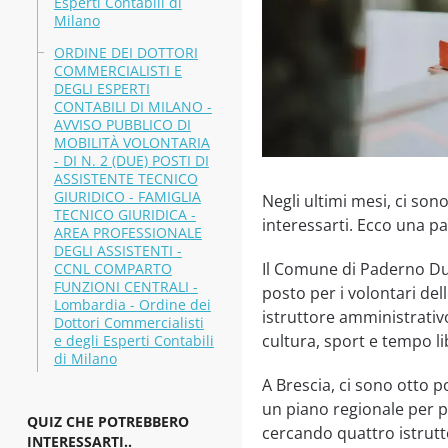
Esperti Contabili di
Milano
ORDINE DEI DOTTORI
COMMERCIALISTI E
DEGLI ESPERTI
CONTABILI DI MILANO -
AVVISO PUBBLICO DI
MOBILITÀ VOLONTARIA
- DI N. 2 (DUE) POSTI DI
ASSISTENTE TECNICO
GIURIDICO - FAMIGLIA
Negli ultimi mesi, ci so
TECNICO GIURIDICA -
interessarti. Ecco una pa
AREA PROFESSIONALE
DEGLI ASSISTENTI -
Il Comune di Paderno Dug
CCNL COMPARTO
FUNZIONI CENTRALI -
posto per i volontari de
Lombardia - Ordine dei
istruttore amministrativo
Dottori Commercialisti
cultura, sport e tempo li
e degli Esperti Contabili
di Milano
A Brescia, ci sono otto p
un piano regionale per po
QUIZ CHE POTREBBERO
cercando quattro istrutt
INTERESSARTI..