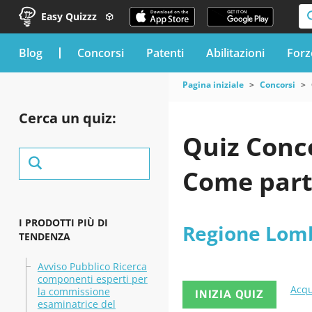
Easy Quizzz
blog
Concorsi
Patenti
Abilitazioni
Forz
Pagina iniziale
Concorsi
Cerca un quiz:
Quiz Conc
Come part
I PRODOTTI PIÙ DI
Regione Lom
TENDENZA
Avviso Pubblico Ricerca
componenti esperti per
Acqu
la commissione
INIZIA QUIZ
esaminatrice del