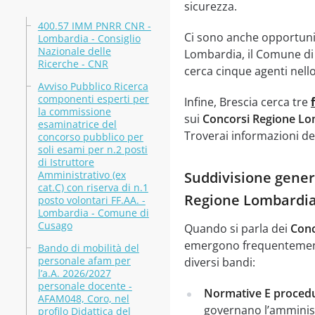
sicurezza.
400.57 IMM PNRR CNR -
Ci sono anche opportuni
Lombardia - Consiglio
Nazionale delle
Lombardia, il Comune di C
Ricerche - CNR
cerca cinque agenti nello
Avviso Pubblico Ricerca
componenti esperti per
Infine, Brescia cerca tre
la commissione
sui
Concorsi Regione Lo
esaminatrice del
Troverai informazioni det
concorso pubblico per
soli esami per n.2 posti
di Istruttore
Amministrativo (ex
Suddivisione genera
cat.C) con riserva di n.1
Regione Lombardi
posto volontari FF.AA. -
Lombardia - Comune di
Cusago
Quando si parla dei
Conc
emergono frequentemente
Bando di mobilità del
personale afam per
diversi bandi:
l’a.A. 2026/2027
personale docente -
Normative E procedu
AFAM048, Coro, nel
governano l’amminis
profilo Didattica del