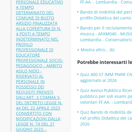
PERSONALE EDUCATIVO
FF.AA. - Lombardia - Com
A TEMPO
Bando di mobilità del per
DETERMINATO DEL
COMUNE DI BUSTO
profilo Didattica del cant
ARSIZIO FINALIZZATA
Bando per il reclutamento
ALLA COPERTURA DI N.
4 POSTI A TEMPO
musica - AFAM040 - MUSI
INDETERMINATO NEL
Lombardia - Conservatori
PROFILO
PROFESSIONALE DI
Mostra altro... (6)
EDUCATORE
PROFESSIONALE SOCIO-
Potrebbe interessarti le
PEDAGOGICO - AMBITO
ASILO NIDO -
Quiz 400.57 IMM PNRR CNR 
RISERVATO AL
aggiornato al 2026
PERSONALE IN
POSSESSO DEI
Quiz Avviso Pubblico Rice
REQUISITI PREVISTI
pubblico per soli esami per
DALL’ART. 3 COMMA 5,
volontari FF.AA. - Lombar
DEL DECRETO LEGGE N.
44 DEL 22 APRILE 2023
Quiz Bando di mobilità de
CONVERTITO CON
nel profilo Didattica del 
MODIFICAZIONI DALLA
LEGGE N. 74 DEL 21
2026
GIUGNO 2023. -