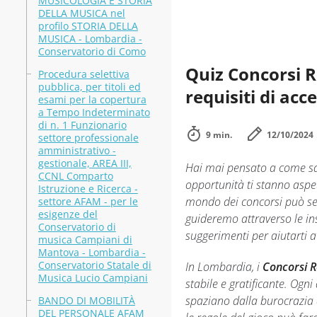
MUSICOLOGIA E STORIA
DELLA MUSICA nel
profilo STORIA DELLA
MUSICA - Lombardia -
Conservatorio di Como
Quiz Concorsi R
Procedura selettiva
pubblica, per titoli ed
requisiti di acc
esami per la copertura
a Tempo Indeterminato
di n. 1 Funzionario
9 min.
12/10/2024
settore professionale
amministrativo -
gestionale, AREA III,
Hai mai pensato a come sa
CCNL Comparto
opportunità ti stanno aspet
Istruzione e Ricerca -
mondo dei concorsi può sem
settore AFAM - per le
esigenze del
guideremo attraverso le ins
Conservatorio di
suggerimenti per aiutarti a
musica Campiani di
Mantova - Lombardia -
Conservatorio Statale di
In Lombardia, i
Concorsi 
Musica Lucio Campiani
stabile e gratificante. Ogn
spaziano dalla burocrazia a
BANDO DI MOBILITÀ
DEL PERSONALE AFAM