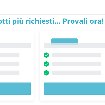
tti più richiesti... Provali ora!
1
1
ORA!
PROVA ORA!