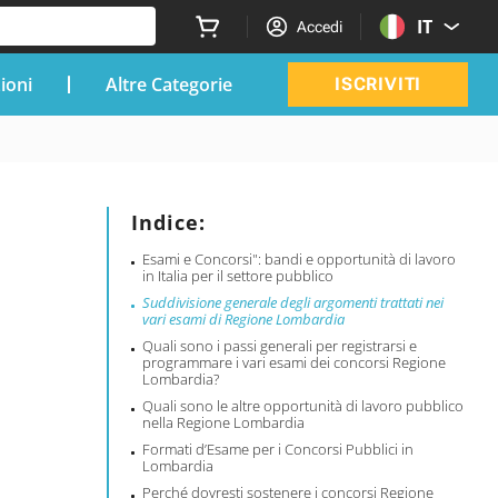
IT
Accedi
zioni
Altre Categorie
ISCRIVITI
Indice:
Esami e Concorsi": bandi e opportunità di lavoro
in Italia per il settore pubblico
Suddivisione generale degli argomenti trattati nei
vari esami di Regione Lombardia
Quali sono i passi generali per registrarsi e
programmare i vari esami dei concorsi Regione
Lombardia?
Quali sono le altre opportunità di lavoro pubblico
nella Regione Lombardia
Formati d’Esame per i Concorsi Pubblici in
Lombardia
Perché dovresti sostenere i concorsi Regione