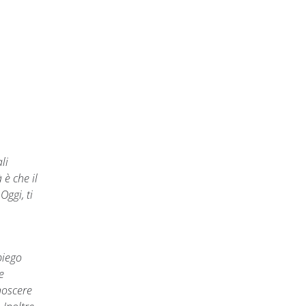
li
 è che il
ggi, ti
piego
e
noscere