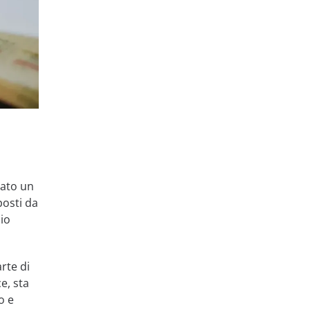
vato un
posti da
zio
rte di
e, sta
o e