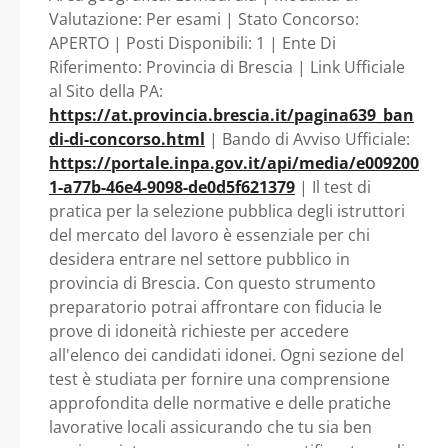
BRESCIA E NEGLI
Provincia di Brescia
Valutazione: Per esami | Stato Concorso:
APERTO | Posti Disponibili: 1 | Ente Di
ENTI LOCALI
Riferimento: Provincia di Brescia | Link Ufficiale
al Sito della PA:
ADERENTI ALLO
https://at.provincia.brescia.it/pagina639_ban
di-di-concorso.html
| Bando di Avviso Ufficiale:
SPECIFICO ACCORDO
https://portale.inpa.gov.it/api/media/e009200
1-a77b-46e4-9098-de0d5f621379
| Il test di
- Lombardia -
pratica per la selezione pubblica degli istruttori
del mercato del lavoro è essenziale per chi
Provincia di Brescia
desidera entrare nel settore pubblico in
provincia di Brescia. Con questo strumento
preparatorio potrai affrontare con fiducia le
prove di idoneità richieste per accedere
all'elenco dei candidati idonei. Ogni sezione del
test è studiata per fornire una comprensione
approfondita delle normative e delle pratiche
lavorative locali assicurando che tu sia ben