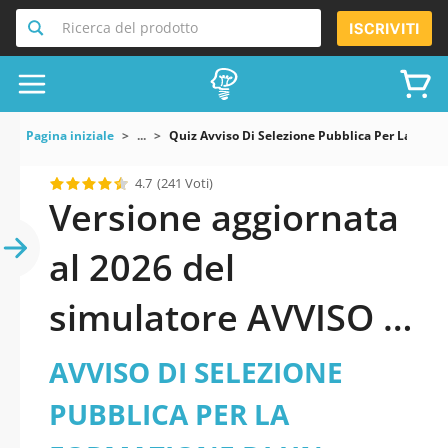
Ricerca del prodotto
ISCRIVITI
Pagina iniziale
...
Quiz Avviso Di Selezione Pubblica Per La Formaz
4.7
(241 Voti)
Versione aggiornata
al 2026 del
simulatore AVVISO DI
SELEZIONE PUBBLICA
AVVISO DI SELEZIONE
PER LA FORMAZIONE
PUBBLICA PER LA