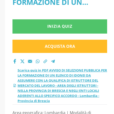
FORMAZIONE DI UN
DI UN ELENCO DI
ELENCO DI IDONEI DA
IDONEI DA
ASSUMERE CON LA
INIZIA QUIZ
ASSUMERE CON LA
QUALIFICA DI ISTRUTTORE
QUALIFICA DI
DEL MERCATO DEL
ACQUISTA ORA
ISTRUTTORE DEL
LAVORO - AREA DEGLI
ISTRUTTORI - NELLA
MERCATO DEL
Scarica quiz in PDF AVVISO DI SELEZIONE PUBBLICA PER
PROVINCIA DI BRESCIA E
LA FORMAZIONE DI UN ELENCO DI IDONEI DA
LAVORO - AREA
ASSUMERE CON LA QUALIFICA DI ISTRUTTORE DEL
NEGLI ENTI LOCALI
MERCATO DEL LAVORO - AREA DEGLI ISTRUTTORI -
DEGLI ISTRUTTORI -
NELLA PROVINCIA DI BRESCIA E NEGLI ENTI LOCALI
ADERENTI ALLO SPECIFICO
ADERENTI ALLO SPECIFICO ACCORDO - Lombardia -
Provincia di Brescia
NELLA PROVINCIA DI
ACCORDO - Lombardia -
Area geografica: Lombardia | Modalità di