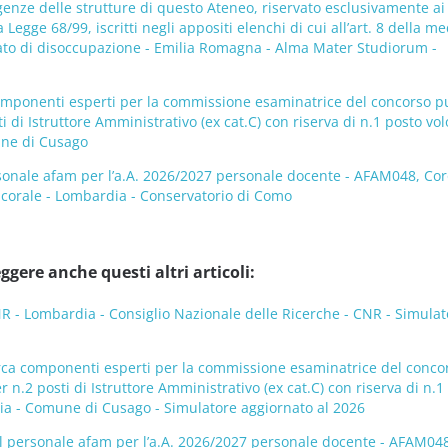
genze delle strutture di questo Ateneo, riservato esclusivamente ai
lla Legge 68/99, iscritti negli appositi elenchi di cui all’art. 8 della 
tato di disoccupazione - Emilia Romagna - Alma Mater Studiorum -
omponenti esperti per la commissione esaminatrice del concorso p
i di Istruttore Amministrativo (ex cat.C) con riserva di n.1 posto vol
une di Cusago
sonale afam per l’a.A. 2026/2027 personale docente - AFAM048, Cor
o corale - Lombardia - Conservatorio di Como
ggere anche questi altri articoli:
- Lombardia - Consiglio Nazionale delle Ricerche - CNR - Simulat
rca componenti esperti per la commissione esaminatrice del conco
 n.2 posti di Istruttore Amministrativo (ex cat.C) con riserva di n.1
dia - Comune di Cusago - Simulatore aggiornato al 2026
l personale afam per l’a.A. 2026/2027 personale docente - AFAM048