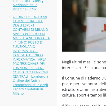
Lombardia - Consiglio
Nazionale delle
Ricerche - CNR
ORDINE DEI DOTTORI
COMMERCIALISTI E
DEGLI ESPERTI
CONTABILI DI MILANO -
AVVISO PUBBLICO DI
MOBILITÀ VOLONTARIA
- 1 (UNO) POSTO DI
FUNZIONARIO
INFORMATICO -
FAMIGLIA TECNICO
INFORMATICA - AREA
Negli ultimi mesi, ci so
PROFESSIONALE DEI
interessarti. Ecco una pa
FUNZIONARI - CCNL
COMPARTO FUNZIONI
CENTRALI - Lombardia -
Il Comune di Paderno Dug
Ordine dei Dottori
posto per i volontari de
Commercialisti e degli
Esperti Contabili di
istruttore amministrativo
Milano
cultura, sport e tempo li
A Brescia, ci sono otto p