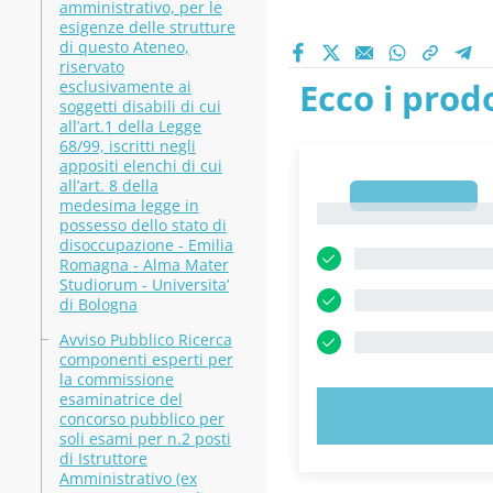
amministrativo, per le
esigenze delle strutture
di questo Ateneo,
riservato
Ecco i prodo
esclusivamente ai
soggetti disabili di cui
all’art.1 della Legge
68/99, iscritti negli
appositi elenchi di cui
all’art. 8 della
1
medesima legge in
1
possesso dello stato di
disoccupazione - Emilia
Romagna - Alma Mater
Studiorum - Universita’
di Bologna
Avviso Pubblico Ricerca
componenti esperti per
la commissione
esaminatrice del
PROVA 
concorso pubblico per
soli esami per n.2 posti
di Istruttore
Amministrativo (ex