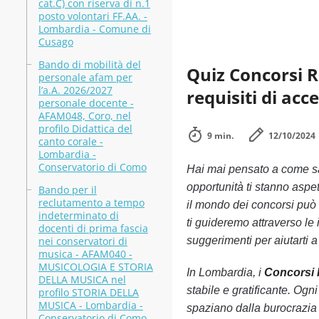
cat.C) con riserva di n.1
posto volontari FF.AA. -
Lombardia - Comune di
Cusago
Bando di mobilità del
Quiz Concorsi R
personale afam per
l’a.A. 2026/2027
requisiti di acc
personale docente -
AFAM048, Coro, nel
profilo Didattica del
9 min.
12/10/2024
canto corale -
Lombardia -
Conservatorio di Como
Hai mai pensato a come s
opportunità ti stanno aspe
Bando per il
reclutamento a tempo
il mondo dei concorsi può 
indeterminato di
ti guideremo attraverso le 
docenti di prima fascia
nei conservatori di
suggerimenti per aiutarti a
musica - AFAM040 -
MUSICOLOGIA E STORIA
In Lombardia, i
Concorsi
DELLA MUSICA nel
stabile e gratificante. Og
profilo STORIA DELLA
MUSICA - Lombardia -
spaziano dalla burocrazia 
Conservatorio di Como