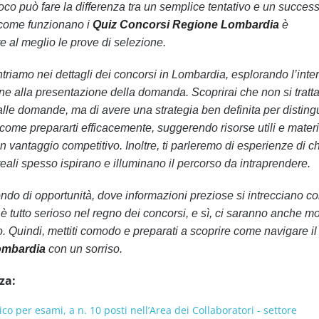
oco può fare la differenza tra un semplice tentativo e un succes
e come funzionano i
Quiz Concorsi Regione Lombardia
è
e al meglio le prove di selezione.
ntriamo nei dettagli dei concorsi in Lombardia, esplorando l’inte
e alla presentazione della domanda. Scoprirai che non si tratta
lle domande, ma di avere una strategia ben definita per distingu
come prepararti efficacemente, suggerendo risorse utili e materia
 vantaggio competitivo. Inoltre, ti parleremo di esperienze di ch
e reali spesso ispirano e illuminano il percorso da intraprendere.
ndo di opportunità, dove informazioni preziose si intrecciano c
è tutto serioso nel regno dei concorsi, e sì, ci saranno anche m
o. Quindi, mettiti comodo e preparati a scoprire come navigare 
ombardia
con un sorriso.
za:
co per esami, a n. 10 posti nell’Area dei Collaboratori - settore