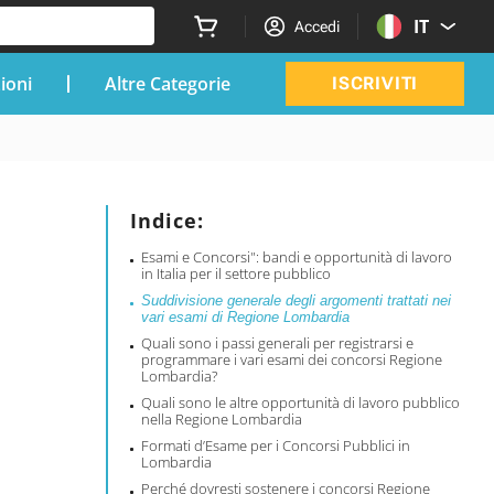
IT
Accedi
zioni
Altre Categorie
ISCRIVITI
Indice:
Esami e Concorsi": bandi e opportunità di lavoro
in Italia per il settore pubblico
Suddivisione generale degli argomenti trattati nei
vari esami di Regione Lombardia
Quali sono i passi generali per registrarsi e
programmare i vari esami dei concorsi Regione
Lombardia?
Quali sono le altre opportunità di lavoro pubblico
nella Regione Lombardia
Formati d’Esame per i Concorsi Pubblici in
Lombardia
Perché dovresti sostenere i concorsi Regione