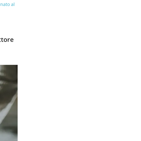
rnato al
ttore