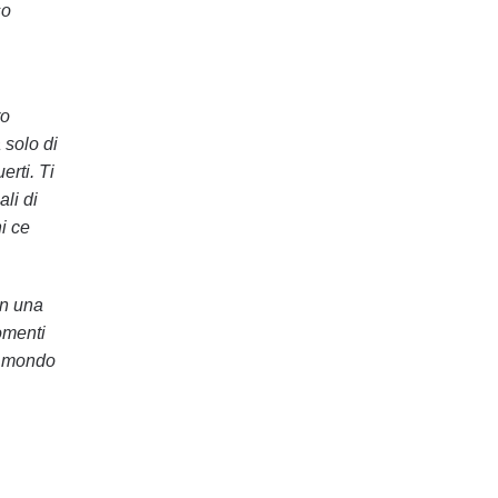
so
ro
 solo di
erti. Ti
li di
i ce
on una
omenti
il mondo