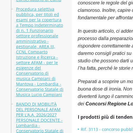
conoscere le regole del gi
Procedura selettiva
clamoroso. Inoltre, capir
pubblica, per titoli ed
fondamentale per affrontar
esami per la copertura
a Tempo Indeterminato
di n. 1 Funzionario
In questo articolo, ci adde
settore professionale
processo dalla preparazion
amministrativo -
rispondere correttamente a
gestionale, AREA III,
CCNL Comparto
daremo consigli pratici su 
Istruzione e Ricerca -
studio che possono darti un
settore AFAM - per le
esigenze del
l’ha fatta, perché le stori
Conservatorio di
musica Campiani di
Preparati a scoprire un mo
Mantova - Lombardia -
Conservatorio Statale di
buona dose di ironia. Non 
Musica Lucio Campiani
divertenti lungo il cammin
BANDO DI MOBILITÀ
dei
Concorsi Regione L
DEL PERSONALE AFAM
PER L’A.A. 2026/2027
I prodotti più di tenden
PERSONALE DOCENTE -
Lombardia -
Rif. 3113 - concorso pubbli
Conservatorio Statale di