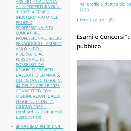
ARSIZIO FINALIZZATA
nel profilo Didattica del 
ALLA COPERTURA DI N.
2026
4 POSTI A TEMPO
INDETERMINATO NEL
Mostra altro... (6)
PROFILO
PROFESSIONALE DI
EDUCATORE
Esami e Concorsi": b
PROFESSIONALE SOCIO-
PEDAGOGICO - AMBITO
pubblico
ASILO NIDO -
RISERVATO AL
PERSONALE IN
POSSESSO DEI
REQUISITI PREVISTI
DALL’ART. 3 COMMA 5,
DEL DECRETO LEGGE N.
44 DEL 22 APRILE 2023
CONVERTITO CON
MODIFICAZIONI DALLA
LEGGE N. 74 DEL 21
GIUGNO 2023. -
Lombardia - Comune di
Busto Arsizio
400.57 IMM PNRR CNR -