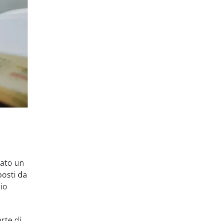
vato un
posti da
zio
rte di