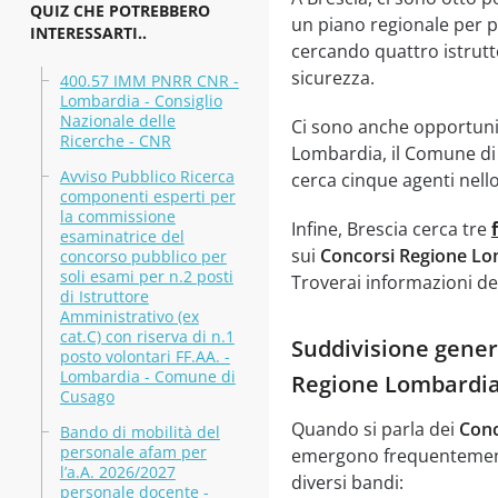
QUIZ CHE POTREBBERO
un piano regionale per po
INTERESSARTI..
cercando quattro istrutt
sicurezza.
400.57 IMM PNRR CNR -
Lombardia - Consiglio
Nazionale delle
Ci sono anche opportuni
Ricerche - CNR
Lombardia, il Comune di C
Avviso Pubblico Ricerca
cerca cinque agenti nello
componenti esperti per
la commissione
Infine, Brescia cerca tre
esaminatrice del
sui
Concorsi Regione Lo
concorso pubblico per
soli esami per n.2 posti
Troverai informazioni det
di Istruttore
Amministrativo (ex
cat.C) con riserva di n.1
Suddivisione genera
posto volontari FF.AA. -
Lombardia - Comune di
Regione Lombardi
Cusago
Quando si parla dei
Conc
Bando di mobilità del
personale afam per
emergono frequentemente
l’a.A. 2026/2027
diversi bandi:
personale docente -