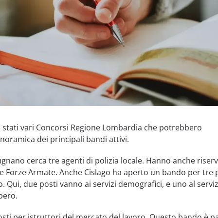
no stati vari Concorsi Regione Lombardia che potrebbero
noramica dei principali bandi attivi.
nano cerca tre agenti di polizia locale. Hanno anche riser
lle Forze Armate. Anche Cislago ha aperto un bando per tre 
. Qui, due posti vanno ai servizi demografici, e uno al servi
bero.
osti per istruttori del mercato del lavoro. Questo bando è pa