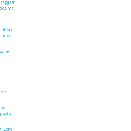
 soggetti
medesima
ubblico
ontari
o, nel
ore
rso
 posto
, Coro,