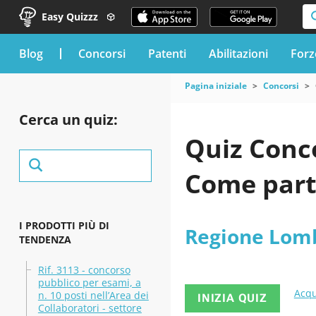
Easy Quizzz
blog
Concorsi
Patenti
Abilitazioni
Forz
Pagina iniziale
Concorsi
Cerca un quiz:
Quiz Conc
Come part
I PRODOTTI PIÙ DI
Regione Lom
TENDENZA
Rif. 3113 - concorso
pubblico per esami, a
Acqu
n. 10 posti nell’Area dei
INIZIA QUIZ
Collaboratori - settore