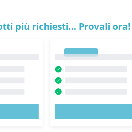
tti più richiesti... Provali ora!
1
1
ORA!
PROVA ORA!