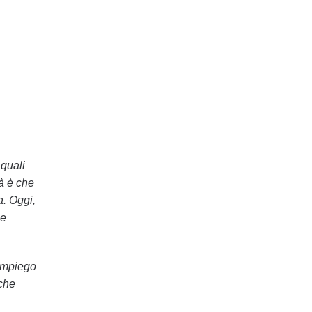
 quali
tà è che
a. Oggi,
 e
impiego
 che