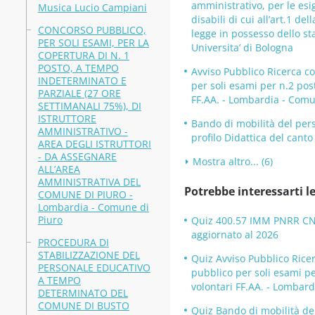
amministrativo, per le esi
Musica Lucio Campiani
disabili di cui all’art.1 de
CONCORSO PUBBLICO,
legge in possesso dello s
PER SOLI ESAMI, PER LA
Universita’ di Bologna
COPERTURA DI N. 1
POSTO, A TEMPO
Avviso Pubblico Ricerca c
INDETERMINATO E
per soli esami per n.2 post
PARZIALE (27 ORE
FF.AA. - Lombardia - Com
SETTIMANALI 75%), DI
ISTRUTTORE
Bando di mobilità del per
AMMINISTRATIVO -
profilo Didattica del cant
AREA DEGLI ISTRUTTORI
- DA ASSEGNARE
Mostra altro... (6)
ALL’AREA
AMMINISTRATIVA DEL
Potrebbe interessarti le
COMUNE DI PIURO -
Lombardia - Comune di
Piuro
Quiz 400.57 IMM PNRR CNR 
aggiornato al 2026
PROCEDURA DI
STABILIZZAZIONE DEL
Quiz Avviso Pubblico Rice
PERSONALE EDUCATIVO
pubblico per soli esami per
A TEMPO
volontari FF.AA. - Lombar
DETERMINATO DEL
COMUNE DI BUSTO
Quiz Bando di mobilità de