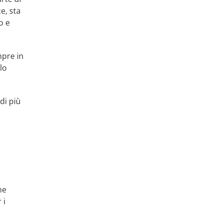
e, sta
o e
mpre in
lo
di più
he
 i