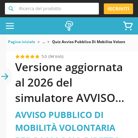
Ricerca del prodotto
ISCRIVITI
Pagina iniziale
...
Quiz Avviso Pubblico Di Mobilita Volontaria Pe
5.0
(94 Voti)
Versione aggiornata
al 2026 del
simulatore AVVISO
PUBBLICO DI
AVVISO PUBBLICO DI
MOBILITÀ
MOBILITÀ VOLONTARIA