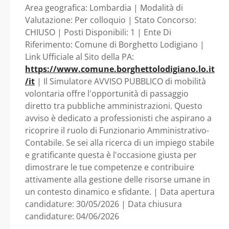
FUNZIONARIO
QUALIFICAZIONE - (CCNL
Area geografica: Lombardia | Modalità di
Valutazione: Per colloquio | Stato Concorso:
2019/2021) A TEMPO
AMMINISTRATIVO-
CHIUSO | Posti Disponibili: 1 | Ente Di
Riferimento: Comune di Borghetto Lodigiano |
INDETERMINATO E PIENO.
CONTABILE - AREA
Link Ufficiale al Sito della PA:
https://www.comune.borghettolodigiano.lo.it
- Lombardia - Comune di
DEI FUNZIONARI E
/it
| Il Simulatore AVVISO PUBBLICO di mobilità
Borghetto Lodigiano
volontaria offre l'opportunità di passaggio
diretto tra pubbliche amministrazioni. Questo
DELL’ELEVATA
avviso è dedicato a professionisti che aspirano a
ricoprire il ruolo di Funzionario Amministrativo-
QUALIFICAZIONE -
Contabile. Se sei alla ricerca di un impiego stabile
e gratificante questa è l'occasione giusta per
(CCNL 2019/2021) A
dimostrare le tue competenze e contribuire
attivamente alla gestione delle risorse umane in
TEMPO
un contesto dinamico e sfidante. | Data apertura
candidature: 30/05/2026 | Data chiusura
INDETERMINATO E
candidature: 04/06/2026