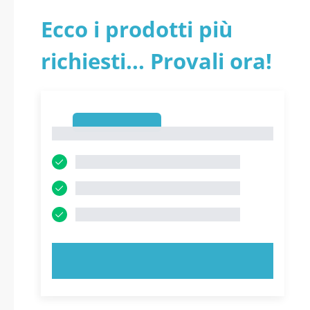
PIENO. - Lombardia -
Ecco i prodotti più
Comune di Borghetto
richiesti... Provali ora!
Lodigiano
1
1
PROVA ORA!