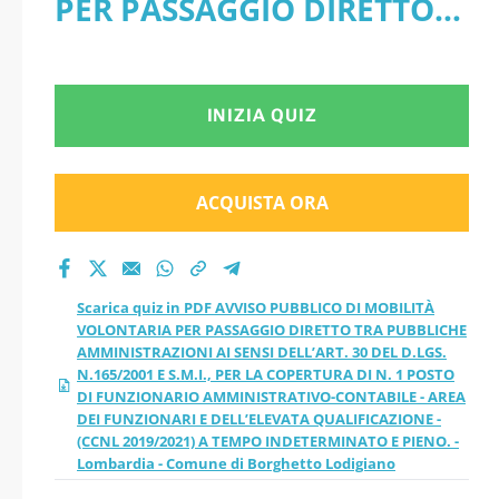
PER PASSAGGIO DIRETTO
VOLONTARIA PER
TRA PUBBLICHE
PASSAGGIO DIRETTO
AMMINISTRAZIONI AI
INIZIA QUIZ
TRA PUBBLICHE
SENSI DELL’ART. 30 DEL
AMMINISTRAZIONI AI
D.LGS. N.165/2001 E S.M.I.,
ACQUISTA ORA
SENSI DELL’ART. 30
PER LA COPERTURA DI N. 1
POSTO DI FUNZIONARIO
DEL D.LGS.
Scarica quiz in PDF AVVISO PUBBLICO DI MOBILITÀ
AMMINISTRATIVO-
VOLONTARIA PER PASSAGGIO DIRETTO TRA PUBBLICHE
N.165/2001 E S.M.I.,
AMMINISTRAZIONI AI SENSI DELL’ART. 30 DEL D.LGS.
CONTABILE - AREA DEI
N.165/2001 E S.M.I., PER LA COPERTURA DI N. 1 POSTO
PER LA COPERTURA
DI FUNZIONARIO AMMINISTRATIVO-CONTABILE - AREA
FUNZIONARI E
DEI FUNZIONARI E DELL’ELEVATA QUALIFICAZIONE -
(CCNL 2019/2021) A TEMPO INDETERMINATO E PIENO. -
DI N. 1 POSTO DI
Lombardia - Comune di Borghetto Lodigiano
DELL’ELEVATA